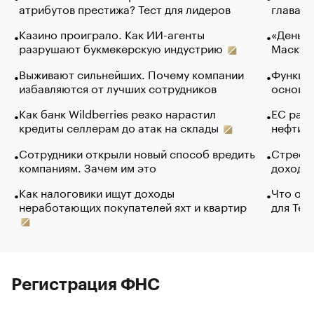
атрибутов престижа? Тест для лидеров
глава к
Казино проиграло. Как ИИ-агенты
«Деньги
разрушают букмекерскую индустрию
Маск в 
Выживают сильнейших. Почему компании
Функции
избавляются от лучших сотрудников
основ э
Как банк Wildberries резко нарастил
ЕС раз
кредиты селлерам до атак на склады
нефти —
Сотрудники открыли новый способ вредить
Стресс 
компаниям. Зачем им это
доходов
Как налоговики ищут доходы
Что обв
неработающих покупателей яхт и квартир
для Tel
Регистрация ФНС