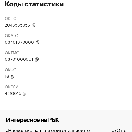
Коды статистики
ОКПО
2043535056
ОКАТО
03401370000
ОКТМО
03701000001
ОКФС
16
ОКОГУ
4210015
Интересное на РБК
Насколько ваш авторитет зависит от
«От спо