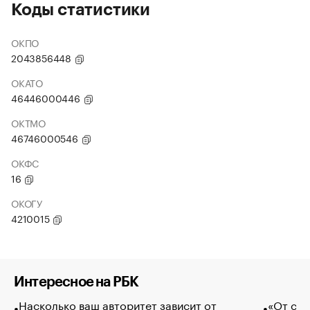
Коды статистики
ОКПО
2043856448
ОКАТО
46446000446
ОКТМО
46746000546
ОКФС
16
ОКОГУ
4210015
Интересное на РБК
Насколько ваш авторитет зависит от
«От спо