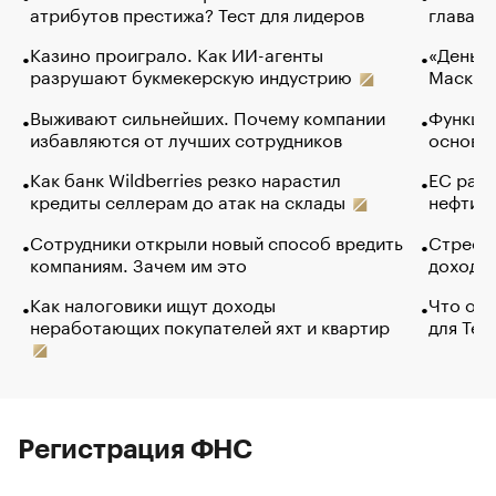
атрибутов престижа? Тест для лидеров
глава к
Казино проиграло. Как ИИ-агенты
«Деньги
разрушают букмекерскую индустрию
Маск в 
Выживают сильнейших. Почему компании
Функции
избавляются от лучших сотрудников
основ э
Как банк Wildberries резко нарастил
ЕС раз
кредиты селлерам до атак на склады
нефти —
Сотрудники открыли новый способ вредить
Стресс 
компаниям. Зачем им это
доходов
Как налоговики ищут доходы
Что обв
неработающих покупателей яхт и квартир
для Tel
Регистрация ФНС