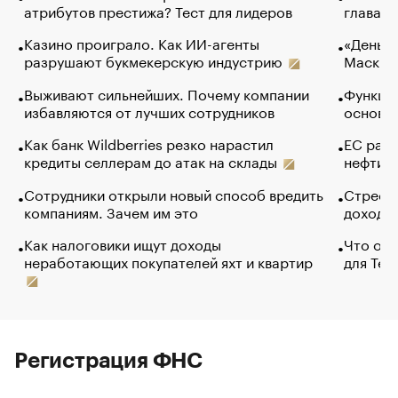
атрибутов престижа? Тест для лидеров
глава к
Казино проиграло. Как ИИ-агенты
«Деньги
разрушают букмекерскую индустрию
Маск в 
Выживают сильнейших. Почему компании
Функции
избавляются от лучших сотрудников
основ э
Как банк Wildberries резко нарастил
ЕС раз
кредиты селлерам до атак на склады
нефти —
Сотрудники открыли новый способ вредить
Стресс 
компаниям. Зачем им это
доходов
Как налоговики ищут доходы
Что обв
неработающих покупателей яхт и квартир
для Tel
Регистрация ФНС