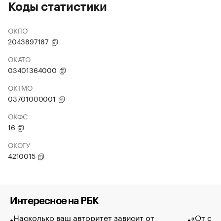
Коды статистики
ОКПО
2043897187
ОКАТО
03401364000
ОКТМО
03701000001
ОКФС
16
ОКОГУ
4210015
Интересное на РБК
Насколько ваш авторитет зависит от
«От спо