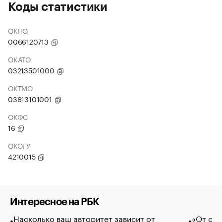
Коды статистики
ОКПО
0066120713
ОКАТО
03213501000
ОКТМО
03613101001
ОКФС
16
ОКОГУ
4210015
Интересное на РБК
Насколько ваш авторитет зависит от
«От спо