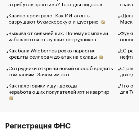
атрибутов престижа? Тест для лидеров
глава к
Казино проиграло. Как ИИ-агенты
«Деньги
разрушают букмекерскую индустрию
Маск в 
Выживают сильнейших. Почему компании
Функции
избавляются от лучших сотрудников
основ э
Как банк Wildberries резко нарастил
ЕС раз
кредиты селлерам до атак на склады
нефти —
Сотрудники открыли новый способ вредить
Стресс 
компаниям. Зачем им это
доходов
Как налоговики ищут доходы
Что обв
неработающих покупателей яхт и квартир
для Tel
Регистрация ФНС