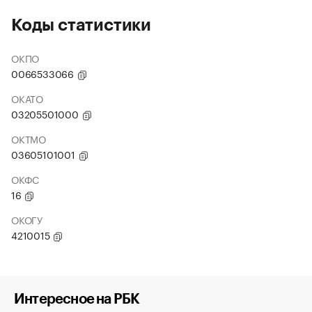
Коды статистики
ОКПО
0066533066
ОКАТО
03205501000
ОКТМО
03605101001
ОКФС
16
ОКОГУ
4210015
Интересное на РБК