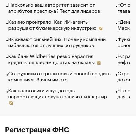
Насколько ваш авторитет зависит от
«От спо
атрибутов престижа? Тест для лидеров
глава к
Казино проиграло. Как ИИ-агенты
«Деньги
разрушают букмекерскую индустрию
Маск в 
Выживают сильнейших. Почему компании
Функции
избавляются от лучших сотрудников
основ э
Как банк Wildberries резко нарастил
ЕС раз
кредиты селлерам до атак на склады
нефти —
Сотрудники открыли новый способ вредить
Стресс 
компаниям. Зачем им это
доходов
Как налоговики ищут доходы
Что обв
неработающих покупателей яхт и квартир
для Tel
Регистрация ФНС