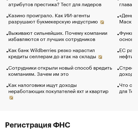
атрибутов престижа? Тест для лидеров
глава к
Казино проиграло. Как ИИ-агенты
«Деньги
разрушают букмекерскую индустрию
Маск в 
Выживают сильнейших. Почему компании
Функции
избавляются от лучших сотрудников
основ э
Как банк Wildberries резко нарастил
ЕС раз
кредиты селлерам до атак на склады
нефти —
Сотрудники открыли новый способ вредить
Стресс 
компаниям. Зачем им это
доходов
Как налоговики ищут доходы
Что обв
неработающих покупателей яхт и квартир
для Tel
Регистрация ФНС