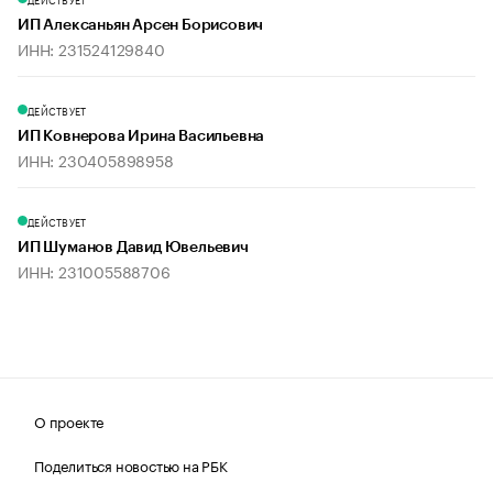
ИП Алексаньян Арсен Борисович
ИНН: 231524129840
ДЕЙСТВУЕТ
ИП Ковнерова Ирина Васильевна
ИНН: 230405898958
ДЕЙСТВУЕТ
ИП Шуманов Давид Ювельевич
ИНН: 231005588706
О проекте
Поделиться новостью на РБК