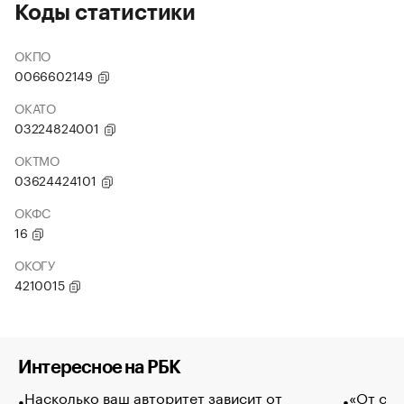
Коды статистики
ОКПО
0066602149
ОКАТО
03224824001
ОКТМО
03624424101
ОКФС
16
ОКОГУ
4210015
Интересное на РБК
Насколько ваш авторитет зависит от
«От спо