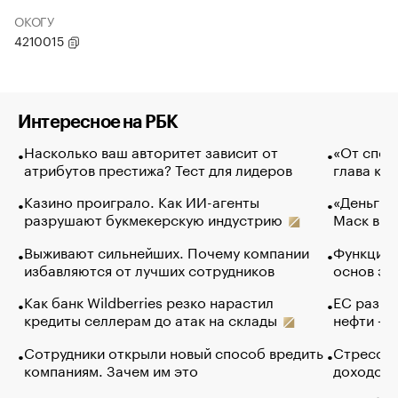
ОКОГУ
4210015
Интересное на РБК
Насколько ваш авторитет зависит от
«От спор
атрибутов престижа? Тест для лидеров
глава ко
Казино проиграло. Как ИИ-агенты
«Деньги б
разрушают букмекерскую индустрию
Маск в и
Выживают сильнейших. Почему компании
Функции 
избавляются от лучших сотрудников
основ эф
Как банк Wildberries резко нарастил
ЕС разре
кредиты селлерам до атак на склады
нефти — 
Сотрудники открыли новый способ вредить
Стресс о
компаниям. Зачем им это
доходов 