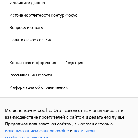
Источники данных
Источник отчетности Контур.Фокус
Вопросы и ответы
Политика Cookies РБК
Контактная информация
Редакция
Рассылка РБК Новости
Информация об ограничениях
Правовая информация
О соблюдении авторских прав
Мы используем cookie. Это позволяет нам анализировать
© АО «РОСБИЗНЕСКОНСАЛТИНГ»,
1995–2026.
Сообщения
и материалы информационного агентства «РБК»
взаимодействие посетителей с сайтом и делать его лучше.
(зарегистрировано Федеральной службой по надзору в сфере
Продолжая пользоваться сайтом, вы соглашаетесь с
связи, информационных технологий и массовых
использованием файлов cookie
и
политикой
коммуникаций (Роскомнадзор) 09.12.2015 за номером ИА
№ФС77-63848) сопровождаются пометкой «РБК». Отдельные
конфиденциальности
.