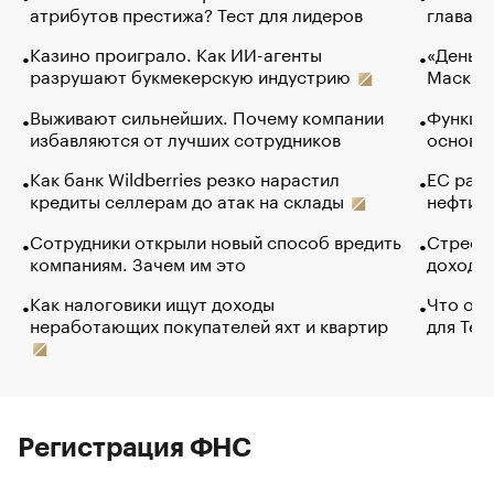
атрибутов престижа? Тест для лидеров
глава к
Казино проиграло. Как ИИ-агенты
«Деньги
разрушают букмекерскую индустрию
Маск в 
Выживают сильнейших. Почему компании
Функции
избавляются от лучших сотрудников
основ э
Как банк Wildberries резко нарастил
ЕС раз
кредиты селлерам до атак на склады
нефти —
Сотрудники открыли новый способ вредить
Стресс 
компаниям. Зачем им это
доходов
Как налоговики ищут доходы
Что обв
неработающих покупателей яхт и квартир
для Tel
Регистрация ФНС