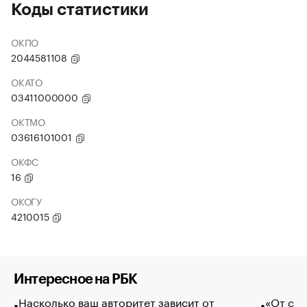
Коды статистики
ОКПО
2044581108
ОКАТО
03411000000
ОКТМО
03616101001
ОКФС
16
ОКОГУ
4210015
Интересное на РБК
Насколько ваш авторитет зависит от
«От спо