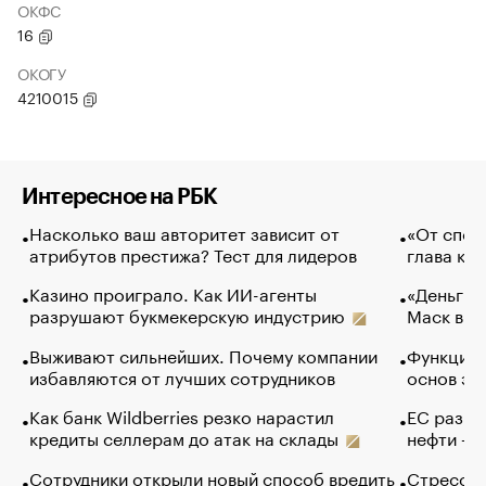
ОКФС
16
ОКОГУ
4210015
Интересное на РБК
Насколько ваш авторитет зависит от
«От спор
атрибутов престижа? Тест для лидеров
глава ко
Казино проиграло. Как ИИ-агенты
«Деньги б
разрушают букмекерскую индустрию
Маск в и
Выживают сильнейших. Почему компании
Функции 
избавляются от лучших сотрудников
основ эф
Как банк Wildberries резко нарастил
ЕС разре
кредиты селлерам до атак на склады
нефти — 
Сотрудники открыли новый способ вредить
Стресс о