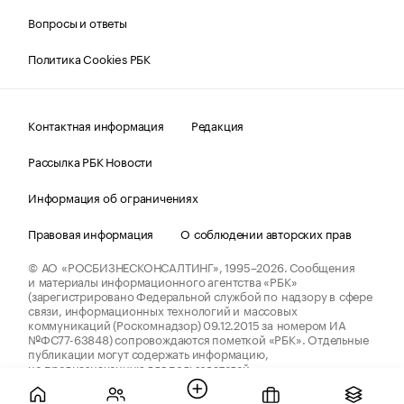
Вопросы и ответы
Политика Cookies РБК
Контактная информация
Редакция
Рассылка РБК Новости
Информация об ограничениях
Правовая информация
О соблюдении авторских прав
© АО «РОСБИЗНЕСКОНСАЛТИНГ»,
1995–2026.
Сообщения
и материалы информационного агентства «РБК»
(зарегистрировано Федеральной службой по надзору в сфере
связи, информационных технологий и массовых
коммуникаций (Роскомнадзор) 09.12.2015 за номером ИА
№ФС77-63848) сопровождаются пометкой «РБК». Отдельные
публикации могут содержать информацию,
не предназначенную для пользователей
до 18 лет.
companycardsfeedback@rbc.ru