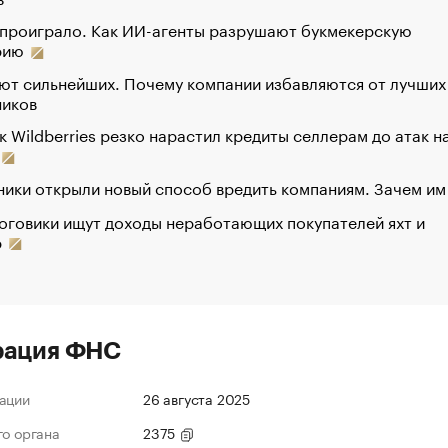
 проиграло. Как ИИ-агенты разрушают букмекерскую
рию
ют сильнейших. Почему компании избавляются от лучших
ников
к Wildberries резко нарастил кредиты селлерам до атак н
ики открыли новый способ вредить компаниям. Зачем им
оговики ищут доходы неработающих покупателей яхт и
р
рация ФНС
ации
26 августа 2025
го органа
2375