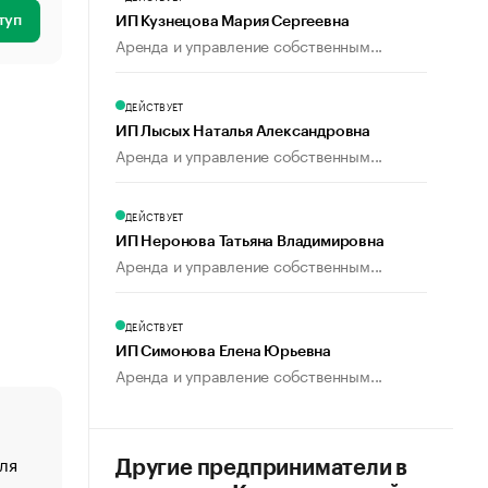
туп
ИП Кузнецова Мария Сергеевна
Аренда и управление собственным...
ДЕЙСТВУЕТ
ИП Лысых Наталья Александровна
Аренда и управление собственным...
ДЕЙСТВУЕТ
ИП Неронова Татьяна Владимировна
Аренда и управление собственным...
ДЕЙСТВУЕТ
ИП Симонова Елена Юрьевна
Аренда и управление собственным...
ля
«От спорта тело стареет иначе». Как живет глава ко
Другие предприниматели в
создавшей GTA