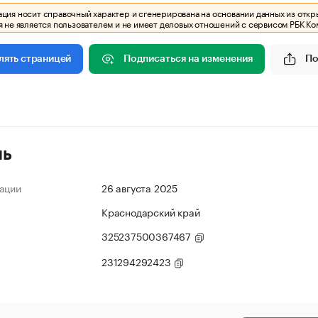
ия носит справочный характер и сгенерирована на основании данных из откр
 не является пользователем и не имеет деловых отношений с сервисом РБК Ко
Подписаться на изменения
По
лять страницей
ль
ации
26 августа 2025
Краснодарский край
325237500367467
231294292423