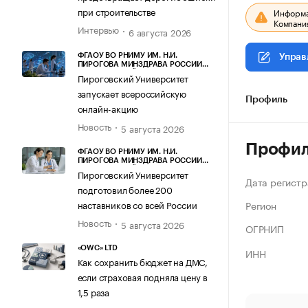
при строительстве
Информац
Компания
Интервью
6 августа 2026
ФГАОУ ВО РНИМУ ИМ. Н.И.
Управ
ПИРОГОВА МИНЗДРАВА РОССИИ
(ПИРОГОВСКИЙ УНИВЕРСИТЕТ)
Пироговский Университет
запускает всероссийскую
Профиль
онлайн-акцию
Новость
5 августа 2026
Профи
ФГАОУ ВО РНИМУ ИМ. Н.И.
ПИРОГОВА МИНЗДРАВА РОССИИ
(ПИРОГОВСКИЙ УНИВЕРСИТЕТ)
Пироговский Университет
Дата регистр
подготовил более 200
Регион
наставников со всей России
Новость
5 августа 2026
ОГРНИП
«OWC» LTD
ИНН
Как сохранить бюджет на ДМС,
если страховая подняла цену в
1,5 раза