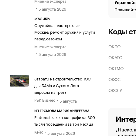
Мнение эксперта
Управляйт
5 августа 2026
Повышайте
«КАЛИБР»
Оружейная мастерская в
Коды с
Москве: ремонт оружия и услуги
перед сезоном
ОКПО
Мнение эксперта
5 августа 2026
ОКАТО
ОКТМО
Затраты на строительство ТЭС
ОКФС
для БАМа и Сухого Лога
ОКОГУ
выросли на треть
РБК Бизнес
5 августа
ИП ГРОМОВА МАРИЯ АНДРЕЕВНА
Pinterest как канал трафика: 300
Интер
тысяч посещений за три месяца
Насколь
Кейс
5 августа 2026
лидеро