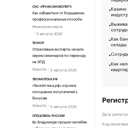
Казино
СЭС «ПРОФСАНЭКСПЕРТ»
Как избавиться от борщевика:
индуст
профессиональные способы
Выжива
Мнение эксперта
сотруд
5 августа 2026
Как бан
склады
ТЕНЗОР
Отраслевые эксперты начали
Сотрудн
серию семинаров по переходу
на ЭПД
Как нал
кварти
Новость
5 августа 2026
ТВОЯАПТЕКА.РФ
«ТвояАптека.рф» изучила
отношение покупателей к
бонусам
Регист
Новость
5 августа 2026
Дата регистр
СПЕЦСВЯЗЬ РОССИИ
Во Владимире прошел молебен
Код налогово
небесному покровителю