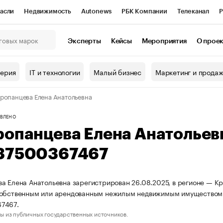
асли
Недвижимость
Autonews
РБК Компании
Телеканал
Р
К Курсы
РБК Life
Тренды
Визионеры
Национальные проекты
Эксперты
Кейсы
Мероприятия
О прое
онный клуб
Исследования
Кредитные рейтинги
Франшизы
Г
терия
IT и технологии
Малый бизнес
Маркетинг и прода
Проверка контрагентов
Политика
Экономика
Бизнес
ропанцева Елена Анатольевна
ы
ВЛЕНО
ропанцева Елена Анатолье
37500367467
а Елена Анатольевна зарегистрирован 26.08.2025, в регионе — Кр
собственным или арендованным нежилым недвижимым имуществом.
7467.
ы из публичных государственных источников.