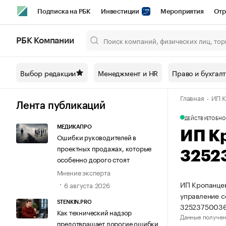
Подписка на РБК
Инвестиции
Мероприятия
Отр
Спорт
Школа управления РБК
РБК Образование
РБ
РБК Компании
Город
Стиль
Крипто
РБК Бизнес-среда
Дискусси
Выбор редакции
Менеджмент и HR
Право и бухгал
Спецпроекты СПб
Конференции СПб
Спецпроекты
Главная
ИП К
Технологии и медиа
Финансы
Рынок наличной валют
Лента публикаций
ДЕЙСТВУЕТ
ОБНО
МЕДИКАПРО
ИП К
Ошибки руководителей в
проектных продажах, которые
3252
особенно дорого стоят
Мнение эксперта
ИП Кропанцев
6 августа 2026
управление 
STENKIN.PRO
32523750036
Как технический надзор
Данные получен
предотвращает дорогие ошибки