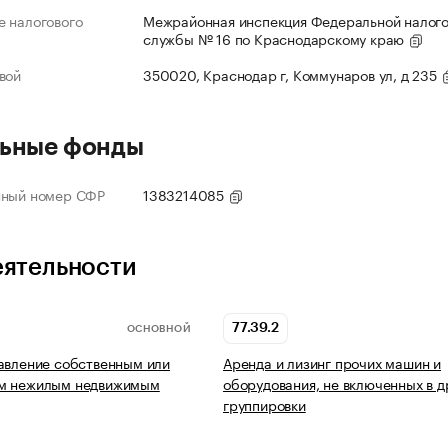
 налогового
Межрайонная инспекция Федеральной налог
службы № 16 по Краснодарскому краю
вой
350020, Краснодар г, Коммунаров ул, д 235
ьные фонды
нный номер СФР
1383214085
еятельности
77.39.2
ОСНОВНОЙ
авление собственным или
Аренда и лизинг прочих машин и
м нежилым недвижимым
оборудования, не включенных в д
группировки