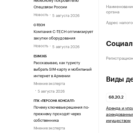
Наименование
Спецсвязи России
органа
Новость
5 августа 2026
Адрес налого
C-TECH
Компания C-TECH оптимизирует
закупки оборудования
Социал
Новость
5 августа 2026
Регистрацио
ESIM365
Рассказываю, как туристу
выбрать SIM-карту и мобильный
интернет в Армении
Виды д
Мнение эксперта
5 августа 2026
68.20.2
ГПК «ПЕРСОНА КОНСАЛТ»
Почему ключевые решения по-
Аренда и упр
прежнему проходят через
арендованны
собственника
имуществом
Мнение эксперта