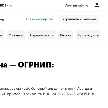
...
БК Вино
Личный кабинет
Стать экспертом
Управлять компанией
кте
азета
жи
Финансы
Недвижимость
Ретейл
Производство
вна — ОГРНИП:
аснодарский край. Основной вид деятельности: Аренда и
 ИП присвоены реквизиты ИНН: 231294292423 и ОГРНИП: