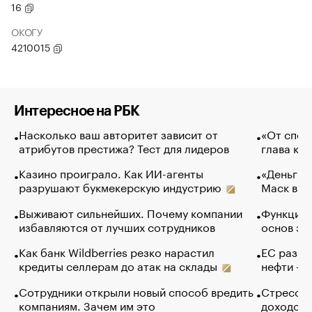
16
ОКОГУ
4210015
Интересное на РБК
Насколько ваш авторитет зависит от
«От спор
атрибутов престижа? Тест для лидеров
глава ко
Казино проиграло. Как ИИ-агенты
«Деньги б
разрушают букмекерскую индустрию
Маск в и
Выживают сильнейших. Почему компании
Функции 
избавляются от лучших сотрудников
основ эф
Как банк Wildberries резко нарастил
ЕС разре
кредиты селлерам до атак на склады
нефти — 
Сотрудники открыли новый способ вредить
Стресс о
компаниям. Зачем им это
доходов 