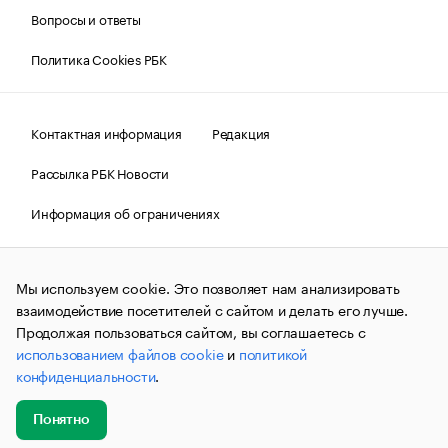
Вопросы и ответы
Политика Cookies РБК
Контактная информация
Редакция
Рассылка РБК Новости
Информация об ограничениях
Правовая информация
О соблюдении авторских прав
Мы используем cookie. Это позволяет нам анализировать
© АО «РОСБИЗНЕСКОНСАЛТИНГ»,
1995–2026.
Сообщения
и материалы информационного агентства «РБК»
взаимодействие посетителей с сайтом и делать его лучше.
(зарегистрировано Федеральной службой по надзору в сфере
Продолжая пользоваться сайтом, вы соглашаетесь с
связи, информационных технологий и массовых
использованием файлов cookie
и
политикой
коммуникаций (Роскомнадзор) 09.12.2015 за номером ИА
№ФС77-63848) сопровождаются пометкой «РБК». Отдельные
конфиденциальности
.
публикации могут содержать информацию,
не предназначенную для пользователей
до 18 лет.
companycardsfeedback@rbc.ru
Понятно
Добавить