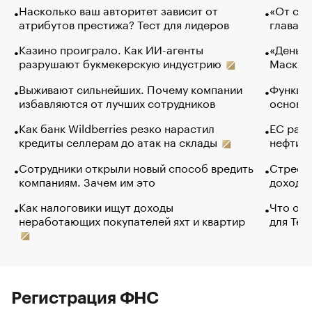
Насколько ваш авторитет зависит от
«От спо
атрибутов престижа? Тест для лидеров
глава к
Казино проиграло. Как ИИ-агенты
«Деньги
разрушают букмекерскую индустрию
Маск в 
Выживают сильнейших. Почему компании
Функции
избавляются от лучших сотрудников
основ э
Как банк Wildberries резко нарастил
ЕС раз
кредиты селлерам до атак на склады
нефти —
Сотрудники открыли новый способ вредить
Стресс 
компаниям. Зачем им это
доходов
Как налоговики ищут доходы
Что обв
неработающих покупателей яхт и квартир
для Tel
Регистрация ФНС