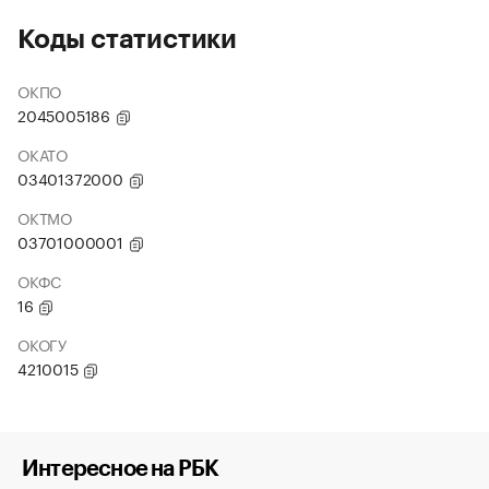
Коды статистики
ОКПО
2045005186
ОКАТО
03401372000
ОКТМО
03701000001
ОКФС
16
ОКОГУ
4210015
Интересное на РБК