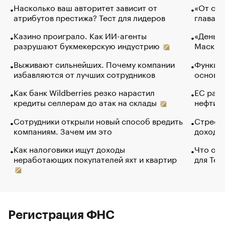
Насколько ваш авторитет зависит от
«От спо
атрибутов престижа? Тест для лидеров
глава к
Казино проиграло. Как ИИ-агенты
«Деньги
разрушают букмекерскую индустрию
Маск в 
Выживают сильнейших. Почему компании
Функции
избавляются от лучших сотрудников
основ э
Как банк Wildberries резко нарастил
ЕС раз
кредиты селлерам до атак на склады
нефти —
Сотрудники открыли новый способ вредить
Стресс 
компаниям. Зачем им это
доходов
Как налоговики ищут доходы
Что обв
неработающих покупателей яхт и квартир
для Tel
Регистрация ФНС