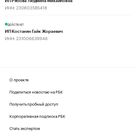
ИП Рябова Людмила Михайловна
ИНН: 230803585418
ДЕЙСТВУЕТ
ИП Костанян Гайк Жораевич
ИНН: 231006639946
О проекте
Поделиться новостью на РБК
Получить пробный доступ
Корпоративная подписка РБК
Стать экспертом