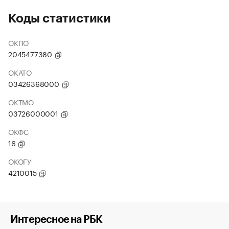
Коды статистики
ОКПО
2045477380
ОКАТО
03426368000
ОКТМО
03726000001
ОКФС
16
ОКОГУ
4210015
Интересное на РБК