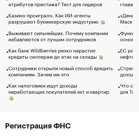
атрибутов престижа? Тест для лидеров
глава к
Казино проиграло. Как ИИ-агенты
«Деньги
разрушают букмекерскую индустрию
Маск в 
Выживают сильнейших. Почему компании
Функции
избавляются от лучших сотрудников
основ э
Как банк Wildberries резко нарастил
ЕС раз
кредиты селлерам до атак на склады
нефти —
Сотрудники открыли новый способ вредить
Стресс 
компаниям. Зачем им это
доходов
Как налоговики ищут доходы
Что обв
неработающих покупателей яхт и квартир
для Tel
Регистрация ФНС