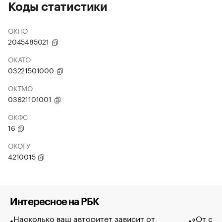
Коды статистики
ОКПО
2045485021
ОКАТО
03221501000
ОКТМО
03621101001
ОКФС
16
ОКОГУ
4210015
Интересное на РБК
Насколько ваш авторитет зависит от
«От спо