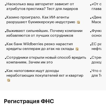
Насколько ваш авторитет зависит от
«От спо
атрибутов престижа? Тест для лидеров
глава к
Казино проиграло. Как ИИ-агенты
«Деньги
разрушают букмекерскую индустрию
Маск в 
Выживают сильнейших. Почему компании
Функции
избавляются от лучших сотрудников
основ э
Как банк Wildberries резко нарастил
ЕС раз
кредиты селлерам до атак на склады
нефти —
Сотрудники открыли новый способ вредить
Стресс 
компаниям. Зачем им это
доходов
Как налоговики ищут доходы
Что обв
неработающих покупателей яхт и квартир
для Tel
Регистрация ФНС