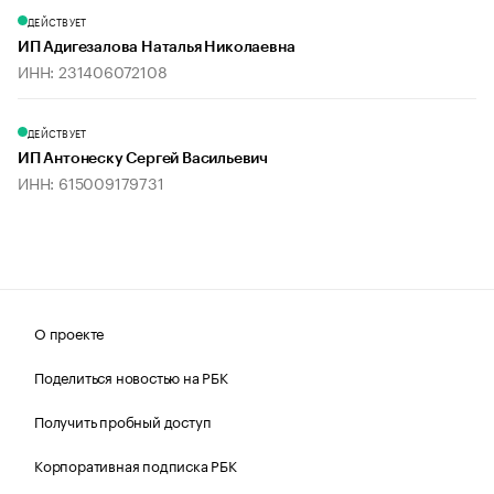
ДЕЙСТВУЕТ
ИП Адигезалова Наталья Николаевна
ИНН: 231406072108
ДЕЙСТВУЕТ
ИП Антонеску Сергей Васильевич
ИНН: 615009179731
О проекте
Поделиться новостью на РБК
Получить пробный доступ
Корпоративная подписка РБК