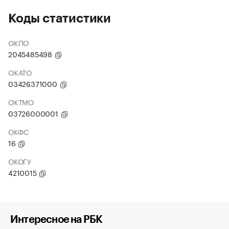
Коды статистики
ОКПО
2045485498
ОКАТО
03426371000
ОКТМО
03726000001
ОКФС
16
ОКОГУ
4210015
Интересное на РБК