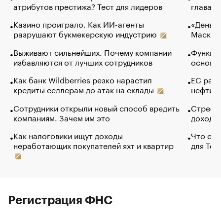
атрибутов престижа? Тест для лидеров
глава к
Казино проиграло. Как ИИ-агенты
«Деньги
разрушают букмекерскую индустрию
Маск в 
Выживают сильнейших. Почему компании
Функции
избавляются от лучших сотрудников
основ э
Как банк Wildberries резко нарастил
ЕС раз
кредиты селлерам до атак на склады
нефти —
Сотрудники открыли новый способ вредить
Стресс 
компаниям. Зачем им это
доходов
Как налоговики ищут доходы
Что обв
неработающих покупателей яхт и квартир
для Tel
Регистрация ФНС