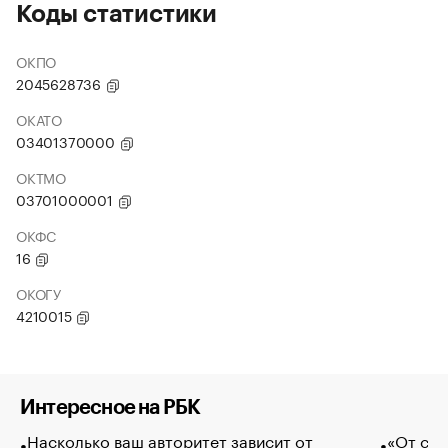
Коды статистики
ОКПО
2045628736
ОКАТО
03401370000
ОКТМО
03701000001
ОКФС
16
ОКОГУ
4210015
Интересное на РБК
Насколько ваш авторитет зависит от
«От спо