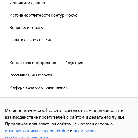
Источники данных
Источник отчетности Контур.Фокус
Вопросы и ответы
Политика Cookies РБК
Контактная информация
Редакция
Рассылка РБК Новости
Информация об ограничениях
Правовая информация
О соблюдении авторских прав
Мы используем cookie. Это позволяет нам анализировать
© АО «РОСБИЗНЕСКОНСАЛТИНГ»,
1995–2026.
Сообщения
и материалы информационного агентства «РБК»
взаимодействие посетителей с сайтом и делать его лучше.
(зарегистрировано Федеральной службой по надзору в сфере
Продолжая пользоваться сайтом, вы соглашаетесь с
связи, информационных технологий и массовых
использованием файлов cookie
и
политикой
коммуникаций (Роскомнадзор) 09.12.2015 за номером ИА
№ФС77-63848) сопровождаются пометкой «РБК». Отдельные
конфиденциальности
.