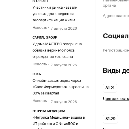
SLOPLAST
органа
Участники рынка назвали
условия для внедрения
Адрес налого
экосертификации жилья
Новость
7 августа 2026
Социал
CAPITAL GROUP
У дома МАСТЕРС завершена
Регистрацио
обвязка верхнего пояса
ограждения котлована
Новость
7 августа 2026
Виды д
РСХБ
Онлайн-заказы зерна через
«Свое Фермерство» выросли на
81.21
30% за квартал
Деятельность
Новость
7 августа 2026
НЕТРИКА МЕДИЦИНА
«Нетрика Медицина» вошла в
81.29
ИТ-рейтинги CNews500 и
Деятельность