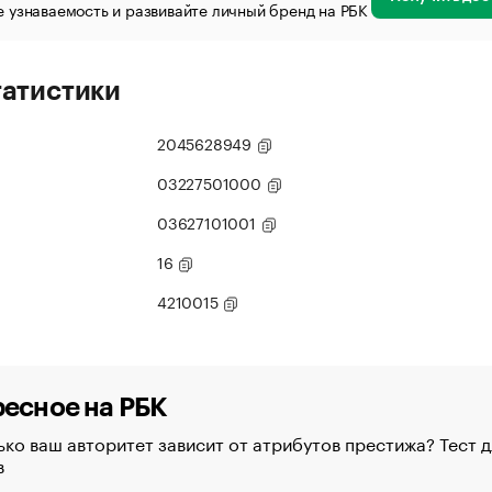
 узнаваемость и развивайте личный бренд на РБК
татистики
2045628949
03227501000
03627101001
16
4210015
есное на РБК
ко ваш авторитет зависит от атрибутов престижа? Тест д
в