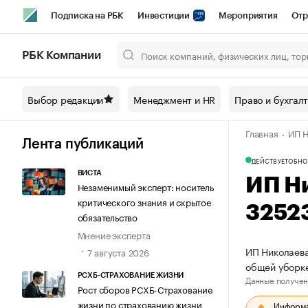
Подписка на РБК
Инвестиции
Мероприятия
Отр
Спорт
Школа управления РБК
РБК Образование
РБ
РБК Компании
Город
Стиль
Крипто
РБК Бизнес-среда
Дискусси
Выбор редакции
Менеджмент и HR
Право и бухгал
Спецпроекты СПб
Конференции СПб
Спецпроекты
Главная
ИП Н
Технологии и медиа
Финансы
Рынок наличной валют
Лента публикаций
ДЕЙСТВУЕТ
ОБНО
ВИСТА
ИП Н
Незаменимый эксперт: носитель
критического знания и скрытое
3252
обязательство
Мнение эксперта
ИП Николаева
7 августа 2026
общей уборке
РСХБ-СТРАХОВАНИЕ ЖИЗНИ
Данные получен
Рост сборов РСХБ-Страхование
жизни по страхованию жизни
Информац