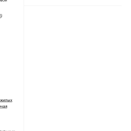
 жилых
очая
тильных