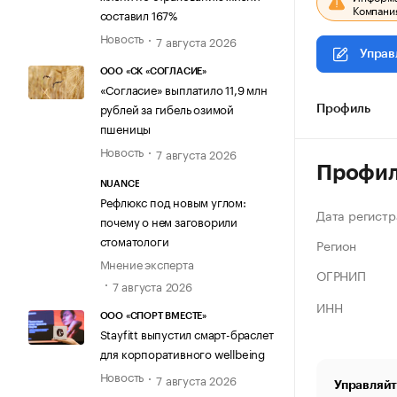
Компания
составил 167%
Новость
7 августа 2026
Управ
ООО «СК «СОГЛАСИЕ»
«Согласие» выплатило 11,9 млн
рублей за гибель озимой
Профиль
пшеницы
Новость
7 августа 2026
Профи
NUANCE
Рефлюкс под новым углом:
Дата регистр
почему о нем заговорили
стоматологи
Регион
Мнение эксперта
ОГРНИП
7 августа 2026
ИНН
ООО «СПОРТ ВМЕСТЕ»
Stayfitt выпустил смарт-браслет
для корпоративного wellbeing
Новость
7 августа 2026
Управляйт