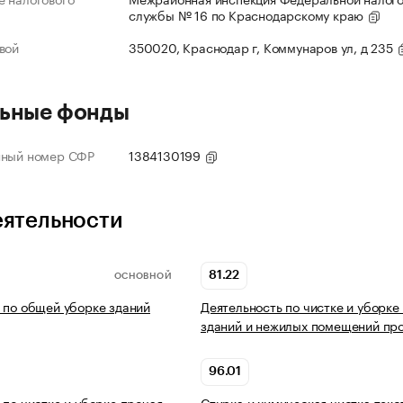
службы № 16 по Краснодарскому краю
вой
350020, Краснодар г, Коммунаров ул, д 235
ьные фонды
нный номер СФР
1384130199
еятельности
81.22
ОСНОВНОЙ
 по общей уборке зданий
Деятельность по чистке и уборке
зданий и нежилых помещений пр
96.01
 по чистке и уборке прочая
Стирка и химическая чистка текс