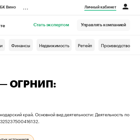
...
БК Вино
Личный кабинет
Стать экспертом
Управлять компанией
кте
азета
жи
Финансы
Недвижимость
Ретейл
Производство
 — ОГРНИП:
нодарский край. Основной вид деятельности: Деятельность по
 325237500416132.
ытых источников.