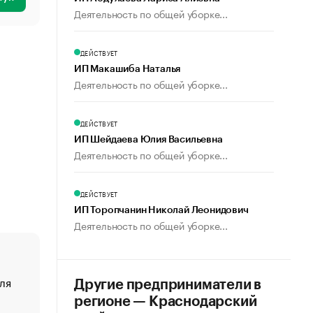
Деятельность по общей уборке...
ДЕЙСТВУЕТ
ИП Макашиба Наталья
Деятельность по общей уборке...
ДЕЙСТВУЕТ
ИП Шейдаева Юлия Васильевна
Деятельность по общей уборке...
ДЕЙСТВУЕТ
ИП Торопчанин Николай Леонидович
Деятельность по общей уборке...
ля
«От спорта тело стареет иначе». Как живет глава ко
Другие предприниматели в
создавшей GTA
регионе — Краснодарский