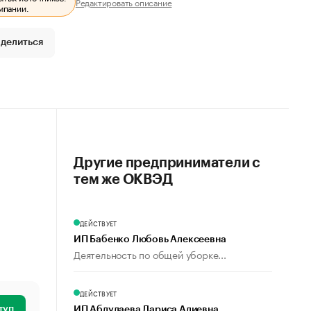
Редактировать описание
мпании.
делиться
Другие предприниматели с
тем же ОКВЭД
ДЕЙСТВУЕТ
ИП Бабенко Любовь Алексеевна
Деятельность по общей уборке...
ДЕЙСТВУЕТ
туп
ИП Абдулаева Лариса Алиевна