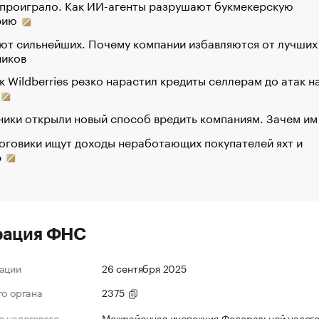
 проиграло. Как ИИ-агенты разрушают букмекерскую
рию
ют сильнейших. Почему компании избавляются от лучших
ников
к Wildberries резко нарастил кредиты селлерам до атак н
ики открыли новый способ вредить компаниям. Зачем им
оговики ищут доходы неработающих покупателей яхт и
р
рация ФНС
ации
26 сентября 2025
го органа
2375
 налогового
Межрайонная инспекция Федеральной налог