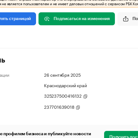
 не является пользователем и не имеет деловых отношений с сервисом РБК Ко
Подписаться на изменения
По
лять страницей
ль
ации
26 сентября 2025
Краснодарский край
325237500416132
237701639018
е профилем бизнеса и публикуйте новости
Получить дос