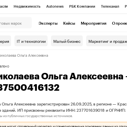
асли
Недвижимость
Autonews
РБК Компании
Телеканал
Р
К Курсы
РБК Life
Тренды
Визионеры
Национальные проекты
Эксперты
Кейсы
Мероприятия
О прое
онный клуб
Исследования
Кредитные рейтинги
Франшизы
Г
терия
IT и технологии
Малый бизнес
Маркетинг и прода
Проверка контрагентов
Политика
Экономика
Бизнес
иколаева Ольга Алексеевна
ы
ВЛЕНО
иколаева Ольга Алексеевна
37500416132
 Ольга Алексеевна зарегистрирован 26.09.2025, в регионе — Крас
 зданий. ИП присвоены реквизиты ИНН: 237701639018 и ОГРНИП:
ы из публичных государственных источников.
ия носит справочный характер и сгенерирована на основании данных из откр