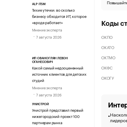
Повышайте
ALP ITSM
Тихие утечки: во сколько
бизнесу обходится ИТ, которое
«вроде работает»
Коды с
Мнение эксперта
ОКПО
7 августа 2026
ОКАТО
ОКТМО
ИП ОВАНОГЛЯН ЛЕВОН
ОГАНЕСОВИЧ
ОКФС
Какой самый недооцененный
источник клиентов для детских
ОКОГУ
студий
Мнение эксперта
7 августа 2026
Интер
УНИСТРОЙ
Унистрой представил первый
Насколь
нижегородский проект 100
лидеро
партнерам рынка