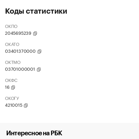
Коды статистики
ОКПО
2045695239
ОКАТО
03401370000
ОКТМО
03701000001
ОКФС
16
ОКОГУ
4210015
Интересное на РБК