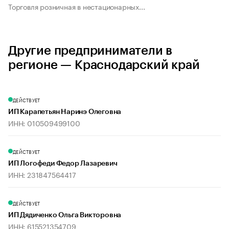
Торговля розничная в нестационарных...
Другие предприниматели в
регионе — Краснодарский край
ДЕЙСТВУЕТ
ИП Карапетьян Наринэ Олеговна
ИНН: 010509499100
ДЕЙСТВУЕТ
ИП Логофеди Федор Лазаревич
ИНН: 231847564417
ДЕЙСТВУЕТ
ИП Дядиченко Ольга Викторовна
ИНН: 615521354709