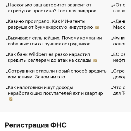
Насколько ваш авторитет зависит от
«От спо
атрибутов престижа? Тест для лидеров
глава к
Казино проиграло. Как ИИ-агенты
«Деньги
разрушают букмекерскую индустрию
Маск в 
Выживают сильнейших. Почему компании
Функции
избавляются от лучших сотрудников
основ э
Как банк Wildberries резко нарастил
ЕС раз
кредиты селлерам до атак на склады
нефти —
Сотрудники открыли новый способ вредить
Стресс 
компаниям. Зачем им это
доходов
Как налоговики ищут доходы
Что обв
неработающих покупателей яхт и квартир
для Tel
Регистрация ФНС