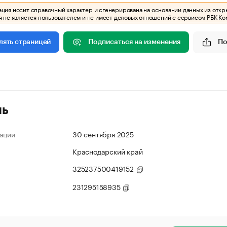
ия носит справочный характер и сгенерирована на основании данных из откр
 не является пользователем и не имеет деловых отношений с сервисом РБК Ко
Подписаться на изменения
По
лять страницей
ль
ации
30 сентября 2025
Краснодарский край
325237500419152
231295158935