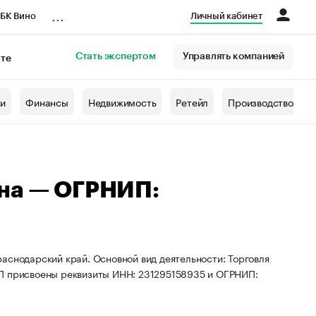
...
БК Вино
Личный кабинет
Стать экспертом
Управлять компанией
кте
азета
жи
Финансы
Недвижимость
Ретейл
Производство
вна — ОГРНИП:
аснодарский край. Основной вид деятельности: Торговля
ИП присвоены реквизиты ИНН: 231295158935 и ОГРНИП: