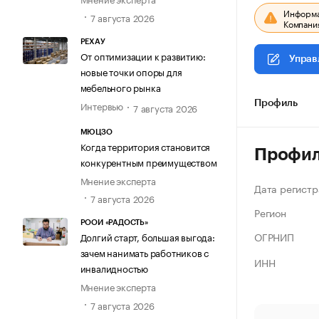
Информац
7 августа 2026
Компания
РЕХАУ
От оптимизации к развитию:
Управ
новые точки опоры для
мебельного рынка
Интервью
Профиль
7 августа 2026
МЮЦЗО
Когда территория становится
Профи
конкурентным преимуществом
Мнение эксперта
Дата регистр
7 августа 2026
Регион
РООИ «РАДОСТЬ»
ОГРНИП
Долгий старт, большая выгода:
зачем нанимать работников с
ИНН
инвалидностью
Мнение эксперта
7 августа 2026