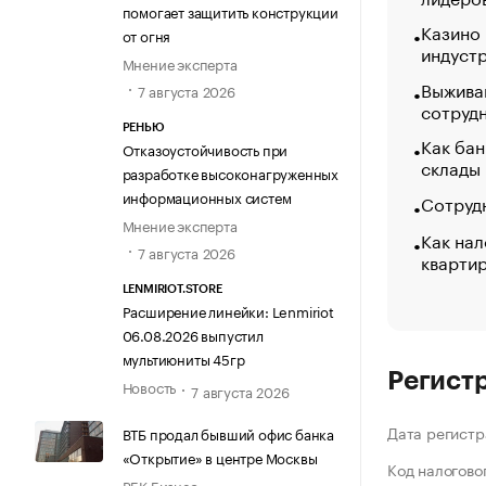
помогает защитить конструкции
Казино
от огня
индуст
Мнение эксперта
Выжива
7 августа 2026
сотруд
РЕНЬЮ
Как бан
Отказоустойчивость при
склады
разработке высоконагруженных
информационных систем
Сотрудн
Мнение эксперта
Как нал
7 августа 2026
кварти
LENMIRIOT.STORE
Расширение линейки: Lenmiriot
06.08.2026 выпустил
мультиюниты 45гр
Регист
Новость
7 августа 2026
Дата регистр
ВТБ продал бывший офис банка
«Открытие» в центре Москвы
Код налогово
РБК Бизнес