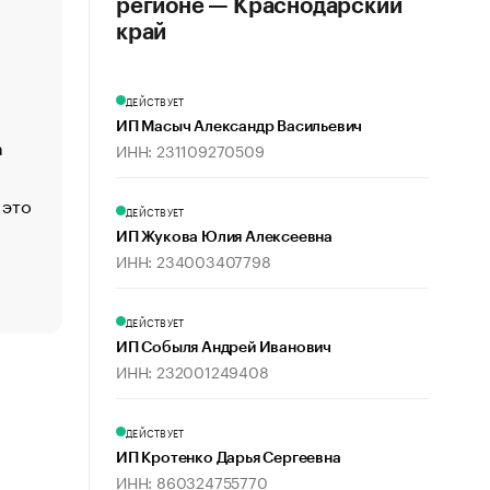
регионе — Краснодарский
«Деньги будут не нужны»: что рассказал Маск в инт
край
Economist
Функции менеджмента: пять ключевых основ эффект
ДЕЙСТВУЕТ
управления
ИП Масыч Александр Васильевич
а
ЕС разрешил конфискацию российской нефти — чем
ИНН: 231109270509
Москва
 это
Стресс обеспеченных людей: почему рост доходов 
ДЕЙСТВУЕТ
счастья
ИП Жукова Юлия Алексеевна
Что обвинения против Павла Дурова значат для Tele
ИНН: 234003407798
пользователей
ДЕЙСТВУЕТ
ИП Собыля Андрей Иванович
ИНН: 232001249408
ДЕЙСТВУЕТ
ИП Кротенко Дарья Сергеевна
ИНН: 860324755770