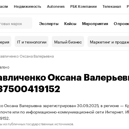
асли
Недвижимость
Autonews
РБК Компании
Телеканал
Р
К Курсы
РБК Life
Тренды
Визионеры
Национальные проекты
Эксперты
Кейсы
Мероприятия
О прое
онный клуб
Исследования
Кредитные рейтинги
Франшизы
Г
терия
IT и технологии
Малый бизнес
Маркетинг и прода
Проверка контрагентов
Политика
Экономика
Бизнес
авличенко Оксана Валерьевна
ы
ВЛЕНО
авличенко Оксана Валерье
37500419152
о Оксана Валерьевна зарегистрирован 30.09.2025, в регионе — Кр
 почте или по информационно-коммуникационной сети Интернет. 
9152.
ы из публичных государственных источников.