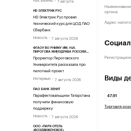
7 августа
Наименование
органа
HD ЭЛЕКТРИК РУС
HD Электрик Рус провел
Адрес налого
технический курс для ЦОД ПАО
Сбербанк
Новость
7 августа 2026
Социал
ФГАОУ ВО РНИМУ ИМ. Н.И.
ПИРОГОВА МИНЗДРАВА РОССИИ
Регистрацио
(ПИРОГОВСКИЙ УНИВЕРСИТЕТ)
Проректор Пироговского
Университета рассказала про
пилотный проект
Виды д
Интервью
7 августа 2026
ПАО БАНК ЗЕНИТ
Парафехтовальщики Татарстана
47.91
получили финансовую
Торговля роз
поддержку
Новость
7 августа 2026
ООО «ПАРК-ОТЕЛЬ
«ВОЗДВИЖЕНСКОЕ»