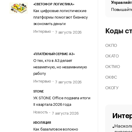
Управляйт
«СВЕТОФОР ЛОГИСТИКА»
Повышайте
Как цифровые логистические
платформы помогают бизнесу
экономить деньги
Коды с
Интервью
7 августа 2026
ОКПО
ОКАТО
«ПЛАТЁЖНЫЙ СЕРВИС А3»
О тех, кто в А3 делает
ОКТМО
незаметную, но незаменимую
работу
ОКФС
Интервью
7 августа 2026
ОКОГУ
STONE
УК STONE Office подвела итоги
II квартала 2026 года
Новость
7 августа 2026
Интер
ИЗОЛЯЦИЯ
Насколь
Как базальтовое волокно
лидеро