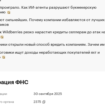
 проиграло. Как ИИ-агенты разрушают букмекерскую
рию
ют сильнейших. Почему компании избавляются от лучших
ников
к Wildberries резко нарастил кредиты селлерам до атак н
ики открыли новый способ вредить компаниям. Зачем им
оговики ищут доходы неработающих покупателей яхт и
р
рация ФНС
ации
30 сентября 2025
го органа
2375