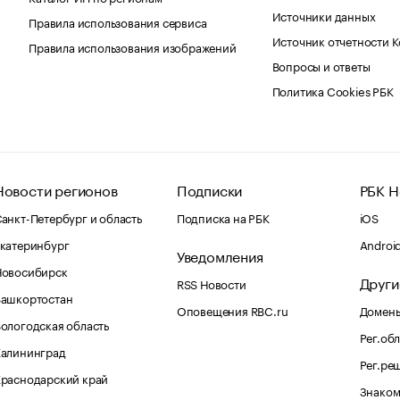
Источники данных
Правила использования сервиса
Источник отчетности 
Правила использования изображений
Вопросы и ответы
Политика Cookies РБК
Новости регионов
Подписки
РБК Н
анкт-Петербург и область
Подписка на РБК
iOS
катеринбург
Androi
Уведомления
Новосибирск
Други
RSS Новости
Башкортостан
Оповещения RBC.ru
Домены
ологодская область
Рег.об
Калининград
Рег.ре
раснодарский край
Знаком