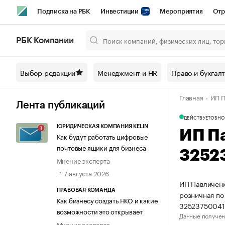
Подписка на РБК
Инвестиции
Мероприятия
Отр
Спорт
Школа управления РБК
РБК Образование
РБ
РБК Компании
Город
Стиль
Крипто
РБК Бизнес-среда
Дискусси
Выбор редакции
Менеджмент и HR
Право и бухгал
Спецпроекты СПб
Конференции СПб
Спецпроекты
Главная
ИП П
Технологии и медиа
Финансы
Рынок наличной валют
Лента публикаций
ДЕЙСТВУЕТ
ОБНО
ЮРИДИЧЕСКАЯ КОМПАНИЯ KELIN
ИП П
Как будут работать цифровые
почтовые ящики для бизнеса
3252
Мнение эксперта
7 августа 2026
ИП Павличенк
ПРАВОВАЯ КОМАНДА
розничная по
Как бизнесу создать НКО и какие
32523750041
возможности это открывает
Данные получен
Мнение эксперта