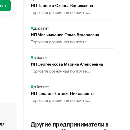
туп
ИП Паненко Оксана Васильевна
Торговля розничная по почте...
ДЕЙСТВУЕТ
ИП Мельниченко Ольга Вячеславна
Торговля розничная по почте...
ДЕЙСТВУЕТ
ИП Сергеенкова Марина Алексеевна
Торговля розничная по почте...
ДЕЙСТВУЕТ
ИП Галаган Наталья Николаевна
Торговля розничная по почте...
ля
«От спорта тело стареет иначе». Как живет глава ко
Другие предприниматели в
создавшей GTA