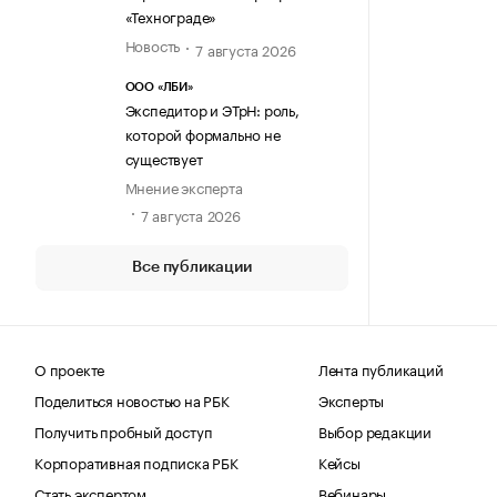
«Технограде»
Новость
7 августа 2026
ООО «ЛБИ»
Экспедитор и ЭТрН: роль,
которой формально не
существует
Мнение эксперта
7 августа 2026
Все публикации
О проекте
Лента публикаций
Поделиться новостью на РБК
Эксперты
Получить пробный доступ
Выбор редакции
Корпоративная подписка РБК
Кейсы
Стать экспертом
Вебинары