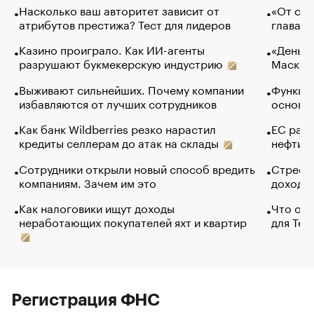
Насколько ваш авторитет зависит от
«От спо
атрибутов престижа? Тест для лидеров
глава к
Казино проиграло. Как ИИ-агенты
«Деньги
разрушают букмекерскую индустрию
Маск в 
Выживают сильнейших. Почему компании
Функции
избавляются от лучших сотрудников
основ э
Как банк Wildberries резко нарастил
ЕС раз
кредиты селлерам до атак на склады
нефти —
Сотрудники открыли новый способ вредить
Стресс 
компаниям. Зачем им это
доходов
Как налоговики ищут доходы
Что обв
неработающих покупателей яхт и квартир
для Tel
Регистрация ФНС