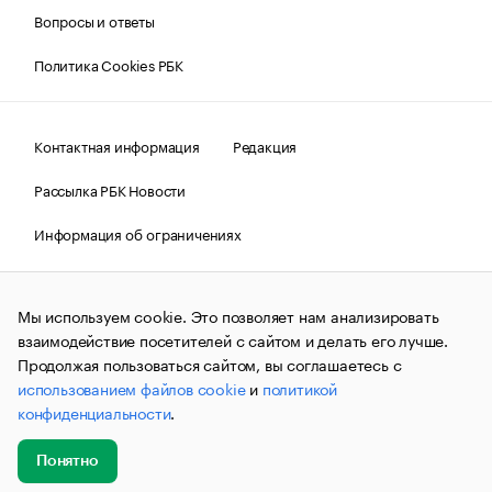
Вопросы и ответы
Политика Cookies РБК
Контактная информация
Редакция
Рассылка РБК Новости
Информация об ограничениях
Правовая информация
О соблюдении авторских прав
Мы используем cookie. Это позволяет нам анализировать
© АО «РОСБИЗНЕСКОНСАЛТИНГ»,
1995–2026.
Сообщения
и материалы информационного агентства «РБК»
взаимодействие посетителей с сайтом и делать его лучше.
(зарегистрировано Федеральной службой по надзору в сфере
Продолжая пользоваться сайтом, вы соглашаетесь с
связи, информационных технологий и массовых
использованием файлов cookie
и
политикой
коммуникаций (Роскомнадзор) 09.12.2015 за номером ИА
№ФС77-63848) сопровождаются пометкой «РБК». Отдельные
конфиденциальности
.
публикации могут содержать информацию,
не предназначенную для пользователей
до 18 лет.
companycardsfeedback@rbc.ru
Понятно
Добавить