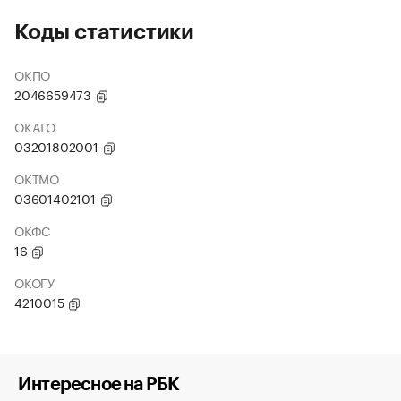
Коды статистики
ОКПО
2046659473
ОКАТО
03201802001
ОКТМО
03601402101
ОКФС
16
ОКОГУ
4210015
Интересное на РБК