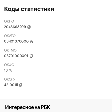
Коды статистики
ОКПО
2046663209
ОКАТО
03401370000
ОКТМО
03701000001
ОКФС
16
ОКОГУ
4210015
Интересное на РБК