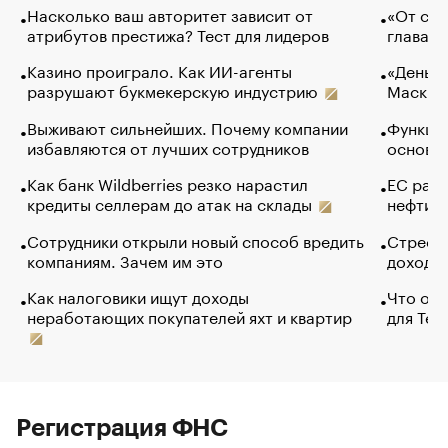
Насколько ваш авторитет зависит от
«От спо
атрибутов престижа? Тест для лидеров
глава к
Казино проиграло. Как ИИ-агенты
«Деньги
разрушают букмекерскую индустрию
Маск в 
Выживают сильнейших. Почему компании
Функции
избавляются от лучших сотрудников
основ э
Как банк Wildberries резко нарастил
ЕС раз
кредиты селлерам до атак на склады
нефти —
Сотрудники открыли новый способ вредить
Стресс 
компаниям. Зачем им это
доходов
Как налоговики ищут доходы
Что обв
неработающих покупателей яхт и квартир
для Tel
Регистрация ФНС