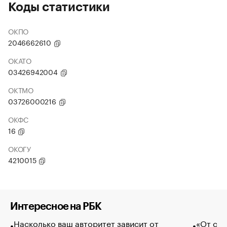
Коды статистики
ОКПО
2046662610
ОКАТО
03426942004
ОКТМО
03726000216
ОКФС
16
ОКОГУ
4210015
Интересное на РБК
Насколько ваш авторитет зависит от
«От спо