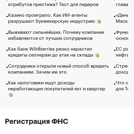
атрибутов престижа? Тест для лидеров
глава к
Казино проиграло. Как ИИ-агенты
«Деньги
разрушают букмекерскую индустрию
Маск в 
Выживают сильнейших. Почему компании
Функции
избавляются от лучших сотрудников
основ э
Как банк Wildberries резко нарастил
ЕС раз
кредиты селлерам до атак на склады
нефти —
Сотрудники открыли новый способ вредить
Стресс 
компаниям. Зачем им это
доходов
Как налоговики ищут доходы
Что обв
неработающих покупателей яхт и квартир
для Tel
Регистрация ФНС