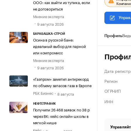
ООО: как выйти из тупика, если
Компания
не договориться
Мнение эксперта
Управ
9 августа 2026
БАРАБАШКА-СТРОЙ
Профиль
Виды
Осина в русской бане:
идеальный выбор для парной
или компромисс
Профи
Мнение эксперта
9 августа 2026
Дата регистр
«Газпром» заметил антирекорд
Регион
по объему запасов газа в Европе
ОГРНИП
РБК Бизнес
8 августа
ИНН
НЕФТЕТРАФИК
Получили 26 468 заявок по 38 р
через ВК: кейс онлайн-школы в
мягкой нише
Управляйт
Кейс
8 августа 2026