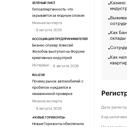
Казино
ЗЕЛЁНЫЙ ЛИСТ
индуст
Гипоаллергенность: что
скрывается за модным словом
Выжива
сотруд
Мнение эксперта
8 августа 2026
Как бан
склады
АССОЦИАЦИЯ ПРЕДПРИНИМАТЕЛЕЙ
Бизнес-спикер Алексей
Сотрудн
Жолобов выступил на Форуме
Как нал
креативных индустрий
кварти
Интервью
8 августа 2026
RULIZOR
Почему рынок автомобилей с
пробегом нуждается в
Регист
независимой проверке
Мнение эксперта
Дата регистр
8 августа 2026
Код налогово
«НОВЫЕ ГОРИЗОНТЫ»
Новые Горизонты обеспечили
Наименование