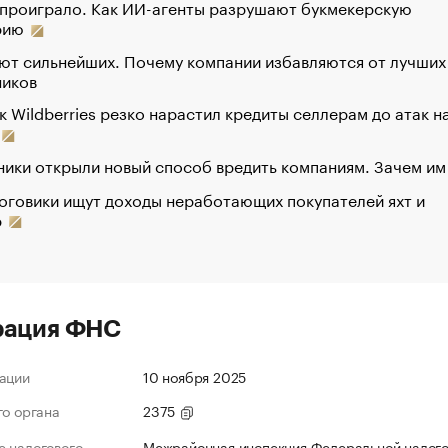
 проиграло. Как ИИ-агенты разрушают букмекерскую
рию
ют сильнейших. Почему компании избавляются от лучших
ников
к Wildberries резко нарастил кредиты селлерам до атак н
ики открыли новый способ вредить компаниям. Зачем им
оговики ищут доходы неработающих покупателей яхт и
р
рация ФНС
ации
10 ноября 2025
го органа
2375
 налогового
Межрайонная инспекция Федеральной налог