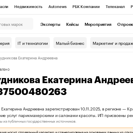
асли
Недвижимость
Autonews
РБК Компании
Телеканал
Р
К Курсы
РБК Life
Тренды
Визионеры
Национальные проекты
Эксперты
Кейсы
Мероприятия
О прое
онный клуб
Исследования
Кредитные рейтинги
Франшизы
Г
терия
IT и технологии
Малый бизнес
Маркетинг и прода
Проверка контрагентов
Политика
Экономика
Бизнес
удникова Екатерина Андреевна
ы
ВЛЕНО
удникова Екатерина Андрее
37500480263
 Екатерина Андреевна зарегистрирован 10.11.2025, в регионе — Кр
ие услуг парикмахерскими и салонами красоты. ИП присвоены р
ы из публичных государственных источников.
ия носит справочный характер и сгенерирована на основании данных из откр