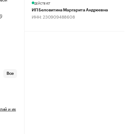
ДЕЙСТВУЕТ
ИП Беловитина Маргарита Андреевна
ИНН: 230909488608
Все
лий и их