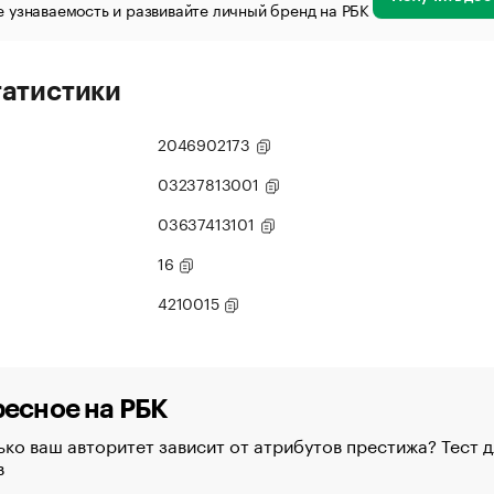
 узнаваемость и развивайте личный бренд на РБК
татистики
2046902173
03237813001
03637413101
16
4210015
есное на РБК
ко ваш авторитет зависит от атрибутов престижа? Тест д
в