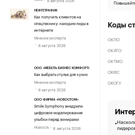
Повышайте
НЕФТЕТРАФИК
Как получить клиентов на
спецтехнику: находим лиды в
Коды с
интернете
Мнение эксперта
ОКПО
8 августа 2026
ОКАТО
ОКТМО
ООО «МЕБЕЛЬ БИЗНЕС КОМФОРТ»
ОКФС
Как выбрать стулья для кухни
Мнение эксперта
ОКОГУ
8 августа 2026
ООО ФИРМА «НОВОСТОМ»
Smile Symphony внедрили
Интер
цифровое моделирование
улыбки перед винирами
Насколь
лидеро
Новость
8 августа 2026