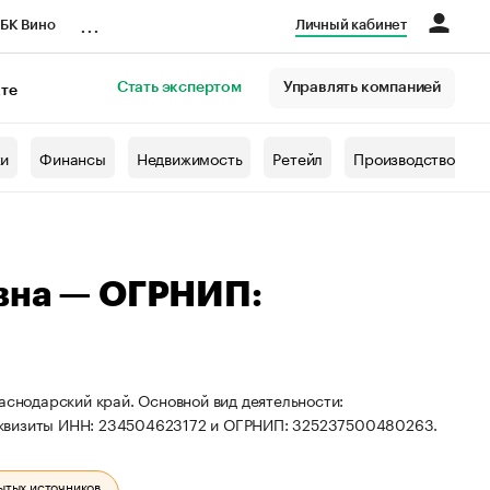
...
БК Вино
Личный кабинет
Стать экспертом
Управлять компанией
кте
азета
жи
Финансы
Недвижимость
Ретейл
Производство
вна — ОГРНИП:
аснодарский край. Основной вид деятельности:
еквизиты ИНН: 234504623172 и ОГРНИП: 325237500480263.
ытых источников.