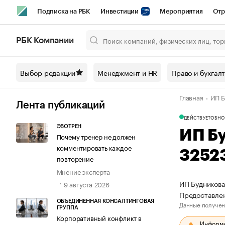
Подписка на РБК
Инвестиции
Мероприятия
Отр
Спорт
Школа управления РБК
РБК Образование
РБ
РБК Компании
Город
Стиль
Крипто
РБК Бизнес-среда
Дискусси
Выбор редакции
Менеджмент и HR
Право и бухгал
Спецпроекты СПб
Конференции СПб
Спецпроекты
Главная
ИП Б
Технологии и медиа
Финансы
Рынок наличной валют
Лента публикаций
ДЕЙСТВУЕТ
ОБНО
ЭВОТРЕН
ИП Б
Почему тренер не должен
комментировать каждое
3252
повторение
Мнение эксперта
ИП Будникова
9 августа 2026
Предоставлен
ОБЪЕДИНЕННАЯ КОНСАЛТИНГОВАЯ
Данные получен
ГРУППА
Корпоративный конфликт в
Информац