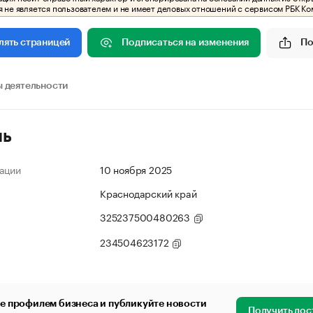
 не является пользователем и не имеет деловых отношений с сервисом РБК Ко
Подписаться на изменения
По
лять страницей
 деятельности
ль
ации
10 ноября 2025
Краснодарский край
325237500480263
234504623172
е профилем бизнеса и публикуйте новости
Получить дос