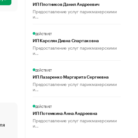
ИП Плотников Данил Андреевич
Предоставление услуг парикмахерскими
и...
ДЕЙСТВУЕТ
ИП Карслян Диана Спартаковна
Предоставление услуг парикмахерскими
и...
ДЕЙСТВУЕТ
ИП Лазаренко Маргарита Сергеевна
Предоставление услуг парикмахерскими
и...
ДЕЙСТВУЕТ
ИП Потемкина Анна Андреевна
Предоставление услуг парикмахерскими
ля
«От спорта тело стареет иначе». Как живет глава ко
и...
создавшей GTA