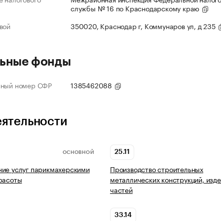
службы № 16 по Краснодарскому краю
вой
350020, Краснодар г, Коммунаров ул, д 235
ьные фонды
нный номер СФР
1385462088
еятельности
25.11
ОСНОВНОЙ
ие услуг парикмахерскими
Производство строительных
расоты
металлических конструкций, изде
частей
33.14