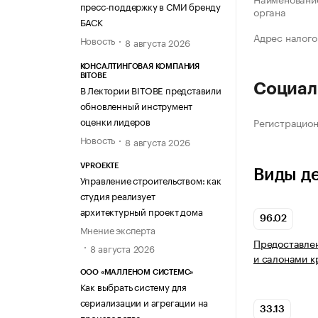
пресс-поддержку в СМИ бренду
органа
БАСК
Адрес налого
Новость
8 августа 2026
КОНСАЛТИНГОВАЯ КОМПАНИЯ
BITOBE
Социал
В Лектории BITOBE представили
обновленный инструмент
оценки лидеров
Регистрацио
Новость
8 августа 2026
VPROEKTE
Виды д
Управление строительством: как
студия реализует
архитектурный проект дома
96.02
Мнение эксперта
Предоставлен
8 августа 2026
и салонами к
ООО «МАЛЛЕНОМ СИСТЕМС»
Как выбрать систему для
сериализации и агрегации на
33.13
производстве