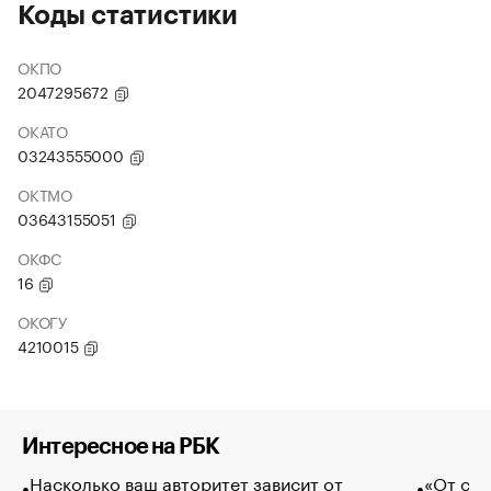
Коды статистики
ОКПО
2047295672
ОКАТО
03243555000
ОКТМО
03643155051
ОКФС
16
ОКОГУ
4210015
Интересное на РБК
Насколько ваш авторитет зависит от
«От спо