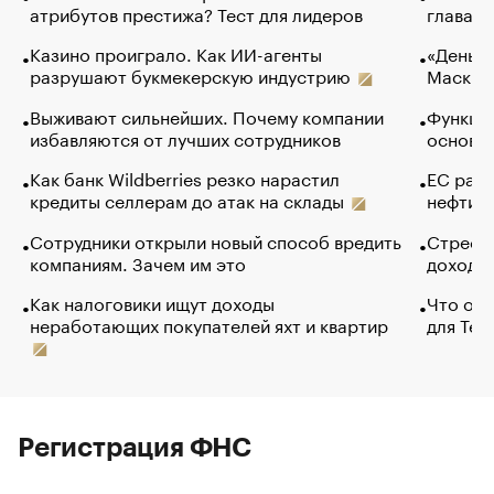
атрибутов престижа? Тест для лидеров
глава к
Казино проиграло. Как ИИ-агенты
«Деньги
разрушают букмекерскую индустрию
Маск в 
Выживают сильнейших. Почему компании
Функции
избавляются от лучших сотрудников
основ э
Как банк Wildberries резко нарастил
ЕС раз
кредиты селлерам до атак на склады
нефти —
Сотрудники открыли новый способ вредить
Стресс 
компаниям. Зачем им это
доходов
Как налоговики ищут доходы
Что обв
неработающих покупателей яхт и квартир
для Tel
Регистрация ФНС