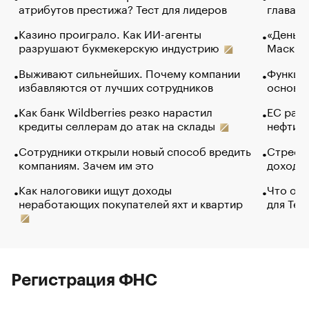
атрибутов престижа? Тест для лидеров
глава к
Казино проиграло. Как ИИ-агенты
«Деньги
разрушают букмекерскую индустрию
Маск в 
Выживают сильнейших. Почему компании
Функции
избавляются от лучших сотрудников
основ э
Как банк Wildberries резко нарастил
ЕС раз
кредиты селлерам до атак на склады
нефти —
Сотрудники открыли новый способ вредить
Стресс 
компаниям. Зачем им это
доходов
Как налоговики ищут доходы
Что обв
неработающих покупателей яхт и квартир
для Tel
Регистрация ФНС