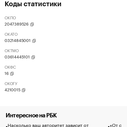
Коды статистики
ОКПО
2047389526
ОКАТО
03214845001
ОКТМО
03614445101
ОКФС
16
ОКОГУ
4210015
Интересное на РБК
Насколько ваш авторитет зависит от
«От спо