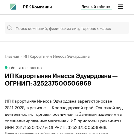
Личный кабинет
РБК Компании
Главная
ИП Карортынян Инесса Эдуардовна
ДЕЙСТВУЕТ
ОБНОВЛЕНО
ИП Карортынян Инесса Эдуардовна —
ОГРНИП: 325237500506968
ИП Карортынян Инесса Эдуардовна зарегистрирован
25.11.2025, в регионе — Краснодарский край. Основной вид
деятельности: Торговля розничная табачными изделиями в
специализированных магазинах. ИП присвоены реквизиты
ИНН: 231715302077 и ОГРНИП: 325237500506968.
Данные получены из публичных государственных источников.