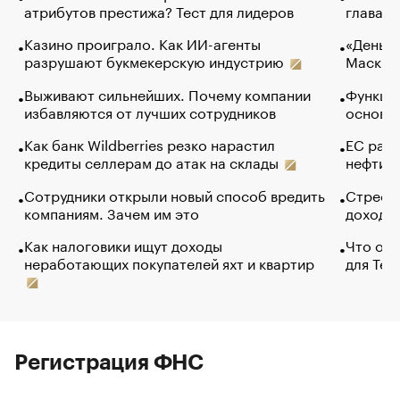
атрибутов престижа? Тест для лидеров
глава к
Казино проиграло. Как ИИ-агенты
«Деньги
разрушают букмекерскую индустрию
Маск в 
Выживают сильнейших. Почему компании
Функции
избавляются от лучших сотрудников
основ э
Как банк Wildberries резко нарастил
ЕС раз
кредиты селлерам до атак на склады
нефти —
Сотрудники открыли новый способ вредить
Стресс 
компаниям. Зачем им это
доходов
Как налоговики ищут доходы
Что обв
неработающих покупателей яхт и квартир
для Tel
Регистрация ФНС