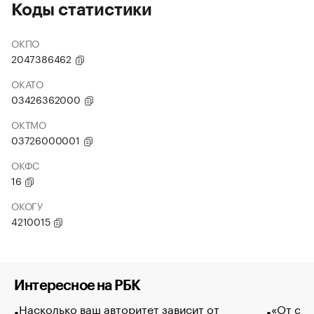
Коды статистики
ОКПО
2047386462
ОКАТО
03426362000
ОКТМО
03726000001
ОКФС
16
ОКОГУ
4210015
Интересное на РБК
Насколько ваш авторитет зависит от
«От спо