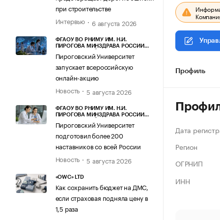
при строительстве
Информац
Компания
Интервью
6 августа 2026
ФГАОУ ВО РНИМУ ИМ. Н.И.
Управ
ПИРОГОВА МИНЗДРАВА РОССИИ
(ПИРОГОВСКИЙ УНИВЕРСИТЕТ)
Пироговский Университет
запускает всероссийскую
Профиль
онлайн-акцию
Новость
5 августа 2026
Профи
ФГАОУ ВО РНИМУ ИМ. Н.И.
ПИРОГОВА МИНЗДРАВА РОССИИ
(ПИРОГОВСКИЙ УНИВЕРСИТЕТ)
Пироговский Университет
Дата регистр
подготовил более 200
Регион
наставников со всей России
Новость
5 августа 2026
ОГРНИП
«OWC» LTD
ИНН
Как сохранить бюджет на ДМС,
если страховая подняла цену в
1,5 раза