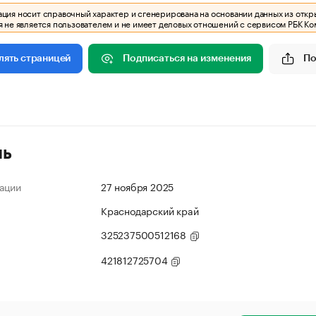
ия носит справочный характер и сгенерирована на основании данных из откр
 не является пользователем и не имеет деловых отношений с сервисом РБК Ко
Подписаться на изменения
По
лять страницей
ль
ации
27 ноября 2025
Краснодарский край
325237500512168
421812725704