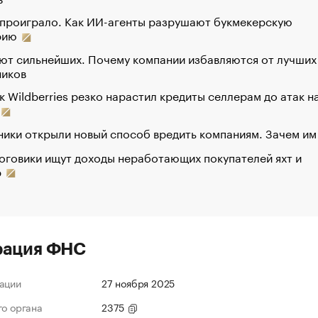
 проиграло. Как ИИ-агенты разрушают букмекерскую
рию
ют сильнейших. Почему компании избавляются от лучших
ников
к Wildberries резко нарастил кредиты селлерам до атак н
ики открыли новый способ вредить компаниям. Зачем им
оговики ищут доходы неработающих покупателей яхт и
р
рация ФНС
ации
27 ноября 2025
го органа
2375