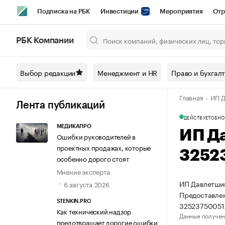
Подписка на РБК
Инвестиции
Мероприятия
Отр
Спорт
Школа управления РБК
РБК Образование
РБ
РБК Компании
Город
Стиль
Крипто
РБК Бизнес-среда
Дискусси
Выбор редакции
Менеджмент и HR
Право и бухгал
Спецпроекты СПб
Конференции СПб
Спецпроекты
Главная
ИП Д
Технологии и медиа
Финансы
Рынок наличной валют
Лента публикаций
ДЕЙСТВУЕТ
ОБНО
МЕДИКАПРО
ИП Д
Ошибки руководителей в
проектных продажах, которые
3252
особенно дорого стоят
Мнение эксперта
ИП Давлетшин
6 августа 2026
Предоставлен
STENKIN.PRO
32523750051
Как технический надзор
Данные получен
предотвращает дорогие ошибки