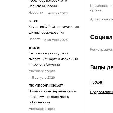
Наименование
Спецсвязи России
органа
Новость
5 августа 2026
Адрес налого
C-TECH
Компания C-TECH оптимизирует
закупки оборудования
Социал
Новость
5 августа 2026
Регистрацио
ESIM365
Рассказываю, как туристу
выбрать SIM-карту и мобильный
интернет в Армении
Виды д
Мнение эксперта
5 августа 2026
96.09
ГПК «ПЕРСОНА КОНСАЛТ»
Почему ключевые решения по-
Предоставлен
прежнему проходят через
собственника
Мнение эксперта