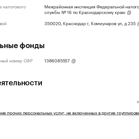
 налогового
Межрайонная инспекция Федеральной налог
службы № 16 по Краснодарскому краю
вой
350020, Краснодар г, Коммунаров ул, д 235
ьные фонды
нный номер СФР
1386085557
еятельности
ие прочих персональных услуг, не включенных в другие группиров