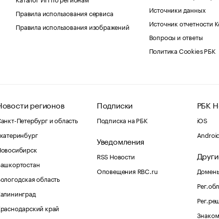
Источники данных
Правила использования сервиса
Источник отчетности 
Правила использования изображений
Вопросы и ответы
Политика Cookies РБК
Новости регионов
Подписки
РБК Н
анкт-Петербург и область
Подписка на РБК
iOS
катеринбург
Androi
Уведомления
Новосибирск
Други
RSS Новости
Башкортостан
Оповещения RBC.ru
Домены
ологодская область
Рег.об
Калининград
Рег.ре
раснодарский край
Знаком