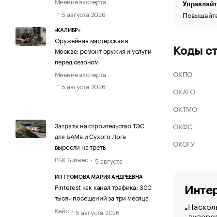
Мнение эксперта
Управляйт
5 августа 2026
Повышайте
«КАЛИБР»
Оружейная мастерская в
Коды с
Москве: ремонт оружия и услуги
перед сезоном
ОКПО
Мнение эксперта
5 августа 2026
ОКАТО
ОКТМО
Затраты на строительство ТЭС
ОКФС
для БАМа и Сухого Лога
ОКОГУ
выросли на треть
РБК Бизнес
5 августа
ИП ГРОМОВА МАРИЯ АНДРЕЕВНА
Pinterest как канал трафика: 300
Интер
тысяч посещений за три месяца
Насколь
Кейс
5 августа 2026
лидеро