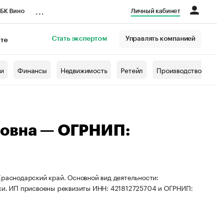
...
БК Вино
Личный кабинет
Стать экспертом
Управлять компанией
кте
азета
жи
Финансы
Недвижимость
Ретейл
Производство
вовна — ОГРНИП:
Краснодарский край. Основной вид деятельности:
вки. ИП присвоены реквизиты ИНН: 421812725704 и ОГРНИП: