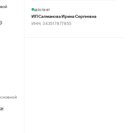
овой
ДЕЙСТВУЕТ
ИП Салманова Ирина Сергеевна
ИНН: 343517877855
ОСНОВНОЙ
ки