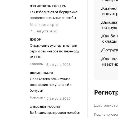
Казино
СЭС «ПРОФСАНЭКСПЕРТ»
Как избавиться от борщевика:
индуст
профессиональные способы
Выжива
Мнение эксперта
сотруд
5 августа 2026
Как бан
склады
ТЕНЗОР
Отраслевые эксперты начали
Сотрудн
серию семинаров по переходу
на ЭПД
Как нал
кварти
Новость
5 августа 2026
ТВОЯАПТЕКА.РФ
«ТвояАптека.рф» изучила
отношение покупателей к
бонусам
Регист
Новость
5 августа 2026
Дата регистр
СПЕЦСВЯЗЬ РОССИИ
Во Владимире прошел молебен
Код налогово
небесному покровителю