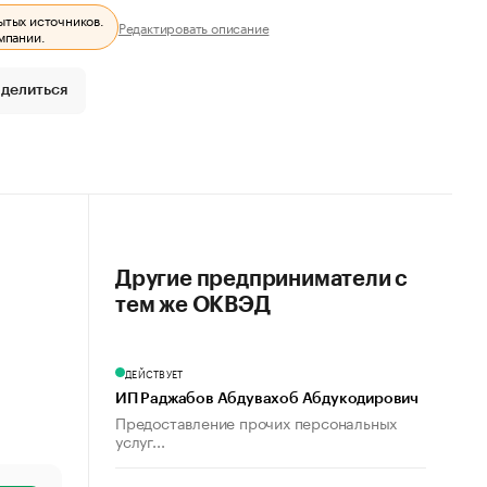
ытых источников.
Редактировать описание
мпании.
делиться
Другие предприниматели с
тем же ОКВЭД
ДЕЙСТВУЕТ
ИП Раджабов Абдувахоб Абдукодирович
Предоставление прочих персональных
услуг...