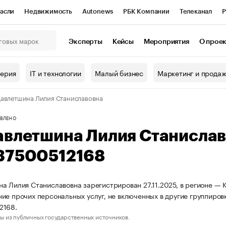
асли
Недвижимость
Autonews
РБК Компании
Телеканал
Р
К Курсы
РБК Life
Тренды
Визионеры
Национальные проекты
Эксперты
Кейсы
Мероприятия
О прое
онный клуб
Исследования
Кредитные рейтинги
Франшизы
Г
терия
IT и технологии
Малый бизнес
Маркетинг и прода
Проверка контрагентов
Политика
Экономика
Бизнес
авлетшина Лилия Станиславовна
ы
ВЛЕНО
авлетшина Лилия Станисла
37500512168
а Лилия Станиславовна зарегистрирован 27.11.2025, в регионе — 
ие прочих персональных услуг, не включенных в другие группиро
2168.
ы из публичных государственных источников.