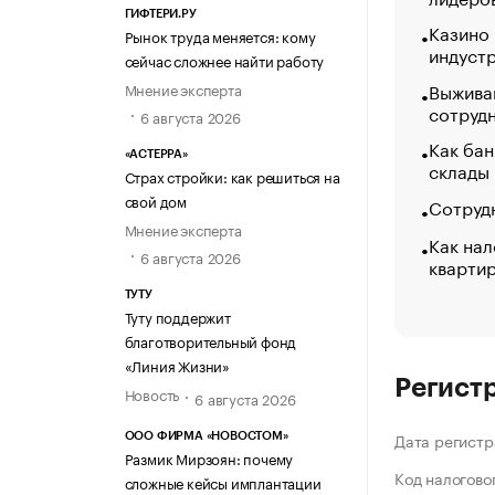
ГИФТЕРИ.РУ
Казино
Рынок труда меняется: кому
индуст
сейчас сложнее найти работу
Выжива
Мнение эксперта
сотруд
6 августа 2026
Как бан
«АСТЕРРА»
склады
Страх стройки: как решиться на
свой дом
Сотрудн
Мнение эксперта
Как нал
6 августа 2026
кварти
ТУТУ
Туту поддержит
благотворительный фонд
«Линия Жизни»
Регист
Новость
6 августа 2026
Дата регистр
ООО ФИРМА «НОВОСТОМ»
Размик Мирзоян: почему
Код налогово
сложные кейсы имплантации