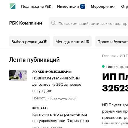
Подписка на РБК
Инвестиции
Мероприятия
Отр
Спорт
Школа управления РБК
РБК Образование
РБ
РБК Компании
Город
Стиль
Крипто
РБК Бизнес-среда
Дискусси
Выбор редакции
Менеджмент и HR
Право и бухгал
Спецпроекты СПб
Конференции СПб
Спецпроекты
Главная
ИП П
Технологии и медиа
Финансы
Рынок наличной валют
Лента публикаций
ДЕЙСТВУЕТ
ОБНО
АО АКБ «НОВИКОМБАНК»
ИП П
НОВИКОМ увеличил объем
депозитов на 29% за первое
3252
полугодие
Новость
6 августа 2026
ИП Плугатырь
КЛУБ ЭБС
розничная пр
Как понять, что за регламентом
присвоены р
нет управляемости: 7 признаков
Данные получен
Мнение эксперта