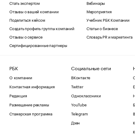
Стать экспертом
Вебинары
Отзывы о вашей компании
Мероприятия
Поделиться кейсом
Учебник РБК Компании
Создать профиль группы компаний
Статьи о бизнесе
Отзывы о сервисе
Словарь PR и маркетинга
Сертифицированные партнеры
РБК
Социальные сети
О компании
ВКонтакте
С
Контактная информация
Twitter
Е
Редакция
Одноклассники
Размещение рекламы
YouTube
Стажерская программа
Telegram
В
Дзен
К