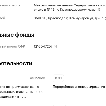
 налогового
Межрайонная инспекция Федеральной налог
службы № 16 по Краснодарскому краю
вой
350020, Краснодар г, Коммунаров ул, д 235
ьные фонды
нный номер СФР
1216047207
еятельности
10.11
ОСНОВНОЙ
ничная преимущественно
Переработка и консервирование
дуктами, включая напитки,
изделиями в не…