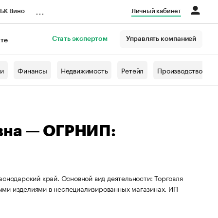
...
БК Вино
Личный кабинет
Стать экспертом
Управлять компанией
кте
азета
жи
Финансы
Недвижимость
Ретейл
Производство
вна — ОГРНИП:
аснодарский край. Основной вид деятельности: Торговля
ыми изделиями в неспециализированных магазинах. ИП