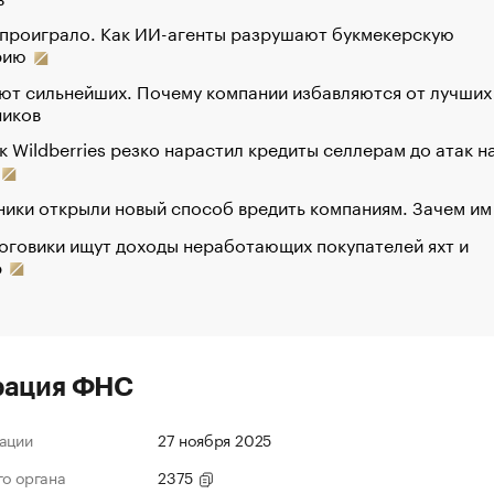
 проиграло. Как ИИ-агенты разрушают букмекерскую
рию
ют сильнейших. Почему компании избавляются от лучших
ников
к Wildberries резко нарастил кредиты селлерам до атак н
ики открыли новый способ вредить компаниям. Зачем им
оговики ищут доходы неработающих покупателей яхт и
р
рация ФНС
ации
27 ноября 2025
го органа
2375