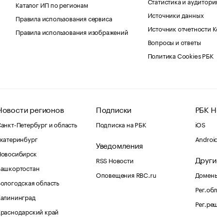
Статистика и аудитори
Каталог ИП по регионам
Источники данных
Правила использования сервиса
Источник отчетности 
Правила использования изображений
Вопросы и ответы
Политика Cookies РБК
Новости регионов
Подписки
РБК Н
анкт-Петербург и область
Подписка на РБК
iOS
катеринбург
Androi
Уведомления
Новосибирск
Други
RSS Новости
Башкортостан
Оповещения RBC.ru
Домены
ологодская область
Рег.об
Калининград
Рег.ре
раснодарский край