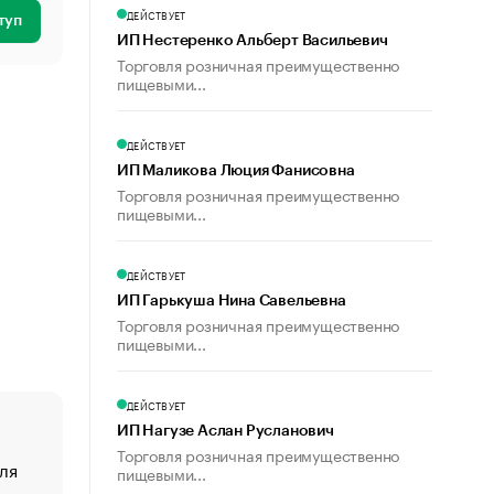
ДЕЙСТВУЕТ
туп
ИП Нестеренко Альберт Васильевич
Торговля розничная преимущественно
пищевыми...
ДЕЙСТВУЕТ
ИП Маликова Люция Фанисовна
Торговля розничная преимущественно
пищевыми...
ДЕЙСТВУЕТ
ИП Гарькуша Нина Савельевна
Торговля розничная преимущественно
пищевыми...
ДЕЙСТВУЕТ
ИП Нагузе Аслан Русланович
Торговля розничная преимущественно
ля
«От спорта тело стареет иначе». Как живет глава ко
пищевыми...
создавшей GTA