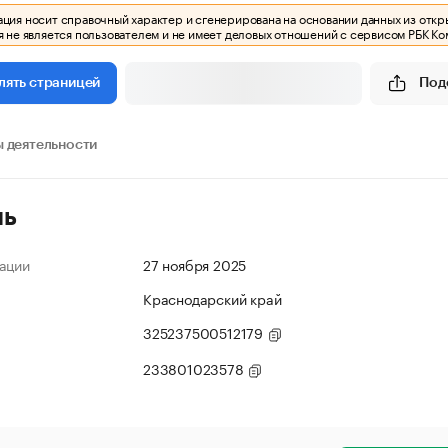
ия носит справочный характер и сгенерирована на основании данных из откр
 не является пользователем и не имеет деловых отношений с сервисом РБК Ко
Под
лять страницей
 деятельности
ль
ации
27 ноября 2025
Краснодарский край
325237500512179
233801023578