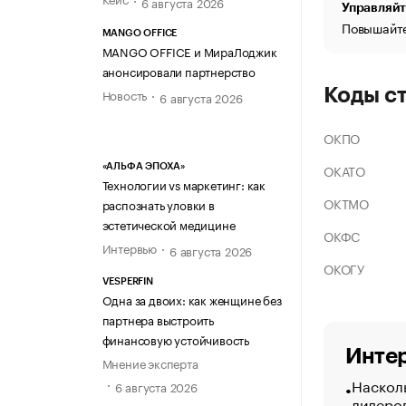
6 августа 2026
Управляйт
Повышайте
MANGO OFFICE
MANGO OFFICE и МираЛоджик
анонсировали партнерство
Коды с
Новость
6 августа 2026
ОКПО
ОКАТО
«АЛЬФА ЭПОХА»
Технологии vs маркетинг: как
ОКТМО
распознать уловки в
эстетической медицине
ОКФС
Интервью
6 августа 2026
ОКОГУ
VESPERFIN
Одна за двоих: как женщине без
партнера выстроить
финансовую устойчивость
Интер
Мнение эксперта
Насколь
6 августа 2026
лидеро