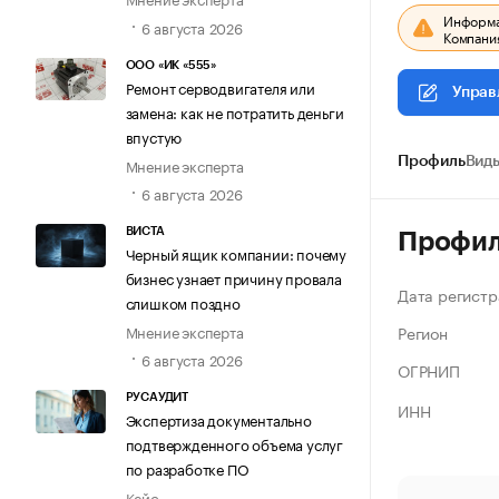
Информац
6 августа 2026
Компания
ООО «ИК «555»
Ремонт серводвигателя или
Управ
замена: как не потратить деньги
впустую
Мнение эксперта
Профиль
Виды
6 августа 2026
ВИСТА
Профи
Черный ящик компании: почему
бизнес узнает причину провала
Дата регистр
слишком поздно
Регион
Мнение эксперта
6 августа 2026
ОГРНИП
РУСАУДИТ
ИНН
Экспертиза документально
подтвержденного объема услуг
по разработке ПО
Кейс