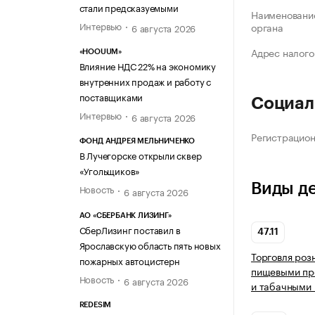
стали предсказуемыми
Наименование
Интервью
органа
6 августа 2026
Адрес налого
«HOOUUM»
Влияние НДС 22% на экономику
внутренних продаж и работу с
поставщиками
Социал
Интервью
6 августа 2026
Регистрацио
ФОНД АНДРЕЯ МЕЛЬНИЧЕНКО
В Лучегорске открыли сквер
«Угольщиков»
Виды д
Новость
6 августа 2026
АО «СБЕРБАНК ЛИЗИНГ»
СберЛизинг поставил в
47.11
Ярославскую область пять новых
Торговля роз
пожарных автоцистерн
пищевыми про
Новость
6 августа 2026
и табачными 
REDESIM