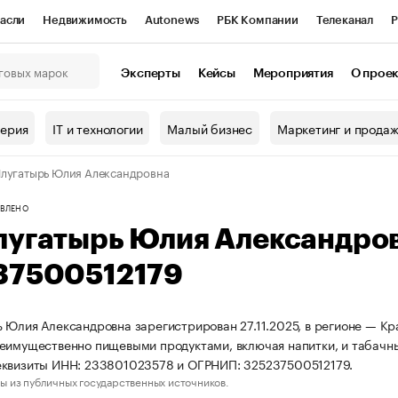
асли
Недвижимость
Autonews
РБК Компании
Телеканал
Р
К Курсы
РБК Life
Тренды
Визионеры
Национальные проекты
Эксперты
Кейсы
Мероприятия
О прое
онный клуб
Исследования
Кредитные рейтинги
Франшизы
Г
терия
IT и технологии
Малый бизнес
Маркетинг и прода
Проверка контрагентов
Политика
Экономика
Бизнес
лугатырь Юлия Александровна
ы
ВЛЕНО
лугатырь Юлия Александро
37500512179
 Юлия Александровна зарегистрирован 27.11.2025, в регионе — Кр
еимущественно пищевыми продуктами, включая напитки, и табачн
еквизиты ИНН: 233801023578 и ОГРНИП: 325237500512179.
ы из публичных государственных источников.