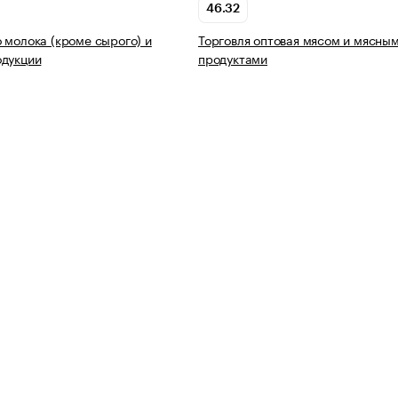
46.32
 молока (кроме сырого) и
Торговля оптовая мясом и мясны
одукции
продуктами