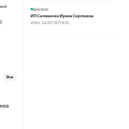
овой
ДЕЙСТВУЕТ
ИП Салманова Ирина Сергеевна
ИНН: 343517877855
Все
 мяса