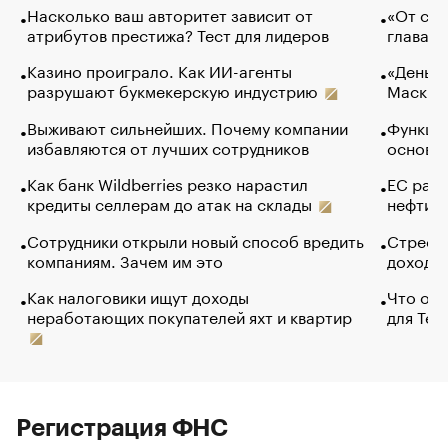
Насколько ваш авторитет зависит от
«От спо
атрибутов престижа? Тест для лидеров
глава к
Казино проиграло. Как ИИ-агенты
«Деньги
разрушают букмекерскую индустрию
Маск в 
Выживают сильнейших. Почему компании
Функции
избавляются от лучших сотрудников
основ э
Как банк Wildberries резко нарастил
ЕС раз
кредиты селлерам до атак на склады
нефти —
Сотрудники открыли новый способ вредить
Стресс 
компаниям. Зачем им это
доходов
Как налоговики ищут доходы
Что обв
неработающих покупателей яхт и квартир
для Tel
Регистрация ФНС