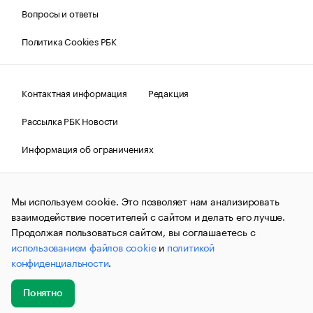
Вопросы и ответы
Политика Cookies РБК
Контактная информация
Редакция
Рассылка РБК Новости
Информация об ограничениях
Правовая информация
О соблюдении авторских прав
Мы используем cookie. Это позволяет нам анализировать
© АО «РОСБИЗНЕСКОНСАЛТИНГ»,
1995–2026.
Сообщения
и материалы информационного агентства «РБК»
взаимодействие посетителей с сайтом и делать его лучше.
(зарегистрировано Федеральной службой по надзору в сфере
Продолжая пользоваться сайтом, вы соглашаетесь с
связи, информационных технологий и массовых
использованием файлов cookie
и
политикой
коммуникаций (Роскомнадзор) 09.12.2015 за номером ИА
№ФС77-63848) сопровождаются пометкой «РБК». Отдельные
конфиденциальности
.
публикации могут содержать информацию,
не предназначенную для пользователей
до 18 лет.
companycardsfeedback@rbc.ru
Понятно
Добавить