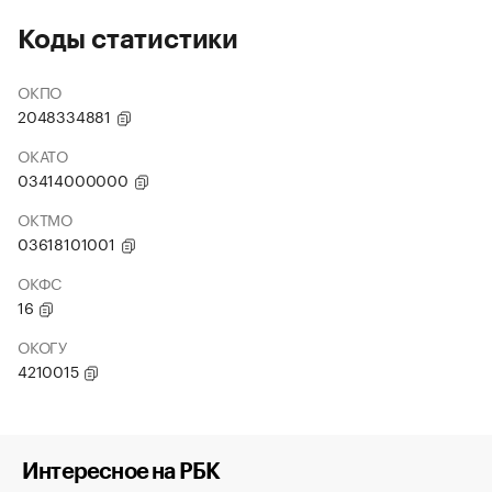
Коды статистики
ОКПО
2048334881
ОКАТО
03414000000
ОКТМО
03618101001
ОКФС
16
ОКОГУ
4210015
Интересное на РБК