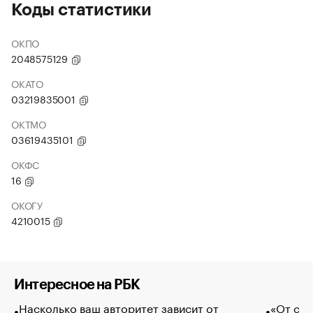
Коды статистики
ОКПО
2048575129
ОКАТО
03219835001
ОКТМО
03619435101
ОКФС
16
ОКОГУ
4210015
Интересное на РБК
Насколько ваш авторитет зависит от
«От спо