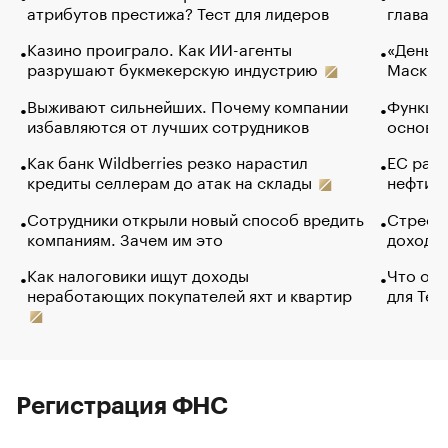
атрибутов престижа? Тест для лидеров
глава к
Казино проиграло. Как ИИ-агенты
«Деньги
разрушают букмекерскую индустрию
Маск в 
Выживают сильнейших. Почему компании
Функции
избавляются от лучших сотрудников
основ э
Как банк Wildberries резко нарастил
ЕС раз
кредиты селлерам до атак на склады
нефти —
Сотрудники открыли новый способ вредить
Стресс 
компаниям. Зачем им это
доходов
Как налоговики ищут доходы
Что обв
неработающих покупателей яхт и квартир
для Tel
Регистрация ФНС