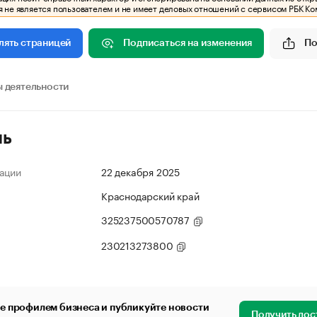
 не является пользователем и не имеет деловых отношений с сервисом РБК Ко
Подписаться на изменения
По
лять страницей
 деятельности
ль
ации
22 декабря 2025
Краснодарский край
325237500570787
230213273800
е профилем бизнеса и публикуйте новости
Получить дос