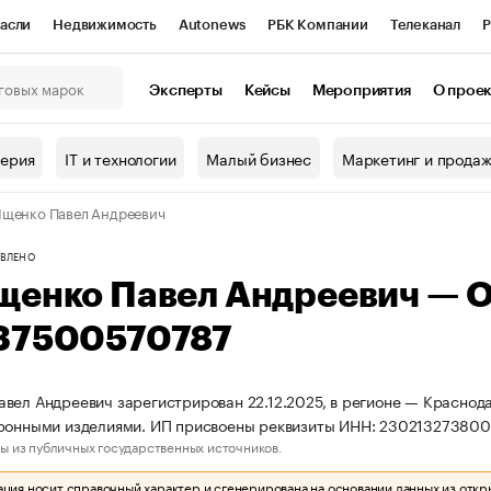
асли
Недвижимость
Autonews
РБК Компании
Телеканал
Р
К Курсы
РБК Life
Тренды
Визионеры
Национальные проекты
Эксперты
Кейсы
Мероприятия
О прое
онный клуб
Исследования
Кредитные рейтинги
Франшизы
Г
терия
IT и технологии
Малый бизнес
Маркетинг и прода
Проверка контрагентов
Политика
Экономика
Бизнес
щенко Павел Андреевич
ы
ВЛЕНО
щенко Павел Андреевич — 
37500570787
вел Андреевич зарегистрирован 22.12.2025, в регионе — Краснода
аронными изделиями. ИП присвоены реквизиты ИНН: 23021327380
ы из публичных государственных источников.
ия носит справочный характер и сгенерирована на основании данных из откр