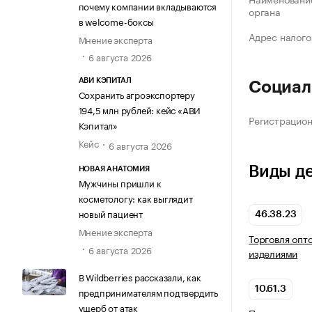
почему компании вкладываются
органа
в welcome-боксы
Адрес налого
Мнение эксперта
6 августа 2026
АВИ КЭПИТАЛ
Социал
Сохранить агроэкспортеру
194,5 млн рублей: кейс «АВИ
Регистрацио
Кэпитал»
Кейс
6 августа 2026
Виды д
НОВАЯ АНАТОМИЯ
Мужчины пришли к
косметологу: как выглядит
новый пациент
46.38.23
Мнение эксперта
Торговля опт
6 августа 2026
изделиями
В Wildberries рассказали, как
10.61.3
предпринимателям подтвердить
ущерб от атак