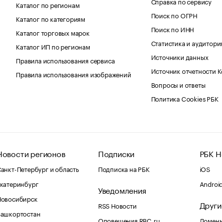
Справка по сервису
Каталог по регионам
Поиск по ОГРН
Каталог по категориям
Поиск по ИНН
Каталог торговых марок
Статистика и аудитори
Каталог ИП по регионам
Источники данных
Правила использования сервиса
Источник отчетности 
Правила использования изображений
Вопросы и ответы
Политика Cookies РБК
Новости регионов
Подписки
РБК Н
анкт-Петербург и область
Подписка на РБК
iOS
катеринбург
Androi
Уведомления
Новосибирск
Други
RSS Новости
Башкортостан
Оповещения RBC.ru
Домены