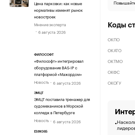
Повышайте
Цена парковки: как новые
нормативы изменят рынок
новостроек
Мнение эксперта
Коды с
6 августа 2026
ОКПО
ОКАТО
ФИЛОСОФТ
ОКТМО
«Философт» интегрировал
оборудование BAS-IP с
ОКФС
платформой «Мажордом»
Новость
ОКОГУ
6 августа 2026
ЭМЦТ
ЭМЦТ поставила тренажер для
судомехаников в Морской
Интер
колледж в Петербурге
Новость
Насколь
6 августа 2026
лидеро
ESIM365