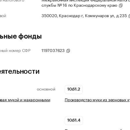
службы № 16 по Краснодарскому краю
вой
350020, Краснодар г, Коммунаров ул, д 235
ьные фонды
нный номер СФР
1197037623
еятельности
10.61.2
ОСНОВНОЙ
овая мукой и макаронными
Производство муки из зерновых к
10.61.4