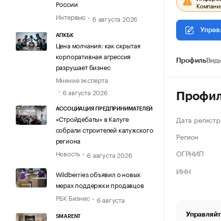
России
Компания
Интервью
6 августа 2026
Управ
АПКБК
Цена молчания: как скрытая
корпоративная агрессия
Профиль
Виды
разрушает бизнес
Мнение эксперта
6 августа 2026
Профи
АССОЦИАЦИЯ ПРЕДПРИНИМАТЕЛЕЙ
«Стройдебаты» в Калуге
Дата регистр
собрали строителей калужского
Регион
региона
ОГРНИП
Новость
6 августа 2026
ИНН
Wildberries объявил о новых
мерах поддержки продавцов
РБК Бизнес
6 августа
Управляйт
SMARENT