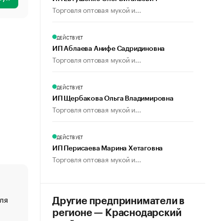
Торговля оптовая мукой и...
ДЕЙСТВУЕТ
ИП Аблаева Анифе Садридиновна
Торговля оптовая мукой и...
ДЕЙСТВУЕТ
ИП Щербакова Ольга Владимировна
Торговля оптовая мукой и...
ДЕЙСТВУЕТ
ИП Перисаева Марина Хетаговна
Торговля оптовая мукой и...
ля
«От спорта тело стареет иначе». Как живет глава ко
Другие предприниматели в
создавшей GTA
регионе — Краснодарский