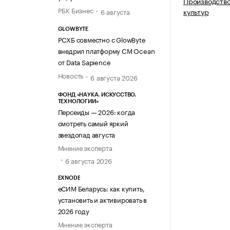
Производство
РБК Бизнес
культур
6 августа
GLOWBYTE
РСХБ совместно с GlowByte
внедрил платформу CM Ocean
от Data Sapience
Новость
6 августа 2026
ФОНД «НАУКА. ИСКУССТВО.
ТЕХНОЛОГИИ»
Персеиды — 2026: когда
смотреть самый яркий
звездопад августа
Мнение эксперта
6 августа 2026
EXNODE
еСИМ Беларусь: как купить,
установить и активировать в
2026 году
Мнение эксперта