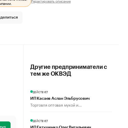
Редактировать описание
мпании.
делиться
Другие предприниматели с
тем же ОКВЭД
ДЕЙСТВУЕТ
ИП Касаев Аслан Эльбрусович
Торговля оптовая мукой и...
ДЕЙСТВУЕТ
туп
ИП Евтушенко Олег Витальевич