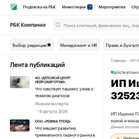
Подписка на РБК
Инвестиции
Мероприятия
Отр
Спорт
Школа управления РБК
РБК Образование
РБ
РБК Компании
Город
Стиль
Крипто
РБК Бизнес-среда
Дискусси
Выбор редакции
Менеджмент и HR
Право и бухгал
Спецпроекты СПб
Конференции СПб
Спецпроекты
Главная
ИП И
Технологии и медиа
Финансы
Рынок наличной валют
Лента публикаций
ДЕЙСТВУЕТ
ОБНО
АО «ДЕЛОВОЙ ЦЕНТР
ИП И
НЕЙРОХИРУРГИИ»
Что чувствует пациент, узнав о
3252
тяжелом диагнозе
Мнение эксперта
6 августа 2026
ИП Ищенко Па
мукой и мак
ООО «РЕММА ТРЕЙД»
Данные получен
Что мешает развитию
премиального сырного рынка в
Информац