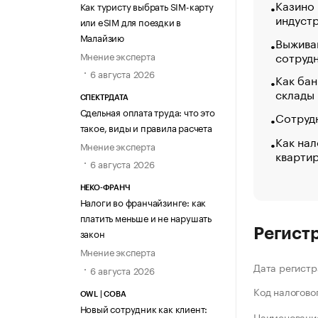
Казино
Как туристу выбрать SIM-карту
индуст
или eSIM для поездки в
Малайзию
Выжива
сотруд
Мнение эксперта
6 августа 2026
Как бан
склады
СПЕКТРДАТА
Сдельная оплата труда: что это
Сотрудн
такое, виды и правила расчета
Как нал
Мнение эксперта
кварти
6 августа 2026
НЕКО-ФРАНЧ
Налоги во франчайзинге: как
платить меньше и не нарушать
Регист
закон
Мнение эксперта
Дата регистр
6 августа 2026
Код налогово
OWL | СОВА
Новый сотрудник как клиент:
Наименование