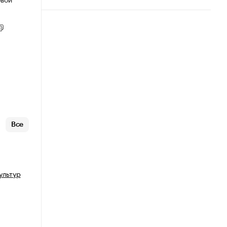
Все
ультур