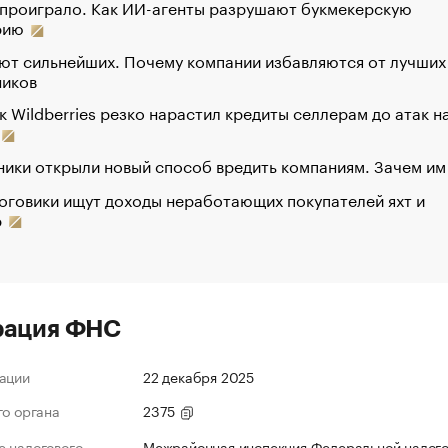
 проиграло. Как ИИ-агенты разрушают букмекерскую
рию
ют сильнейших. Почему компании избавляются от лучших
ников
к Wildberries резко нарастил кредиты селлерам до атак н
ики открыли новый способ вредить компаниям. Зачем им
оговики ищут доходы неработающих покупателей яхт и
р
рация ФНС
ации
22 декабря 2025
го органа
2375
 налогового
Межрайонная инспекция Федеральной налог