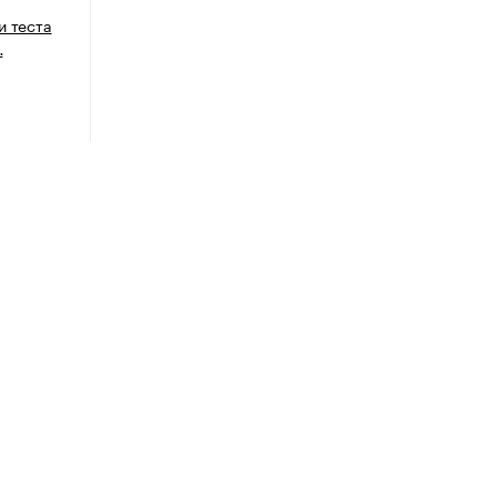
и теста
…