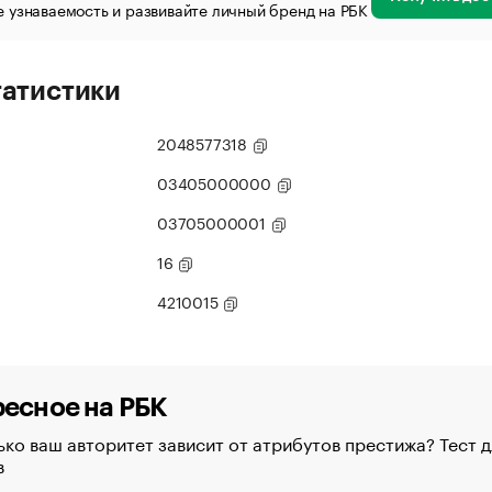
 узнаваемость и развивайте личный бренд на РБК
татистики
2048577318
03405000000
03705000001
16
4210015
есное на РБК
ко ваш авторитет зависит от атрибутов престижа? Тест д
в