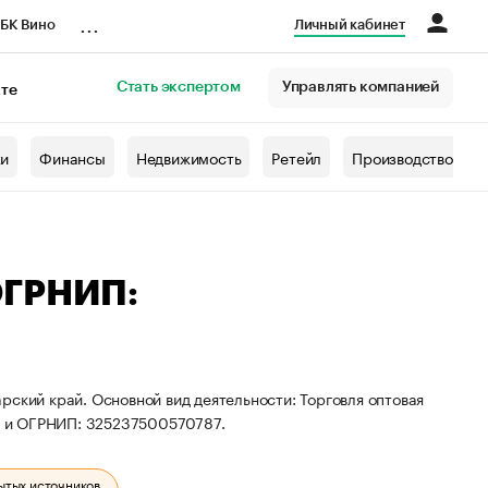
...
БК Вино
Личный кабинет
Стать экспертом
Управлять компанией
кте
азета
жи
Финансы
Недвижимость
Ретейл
Производство
ОГРНИП:
рский край. Основной вид деятельности: Торговля оптовая
0 и ОГРНИП: 325237500570787.
ытых источников.