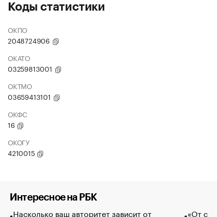
Коды статистики
ОКПО
2048724906
ОКАТО
03259813001
ОКТМО
03659413101
ОКФС
16
ОКОГУ
4210015
Интересное на РБК
Насколько ваш авторитет зависит от
«От спо