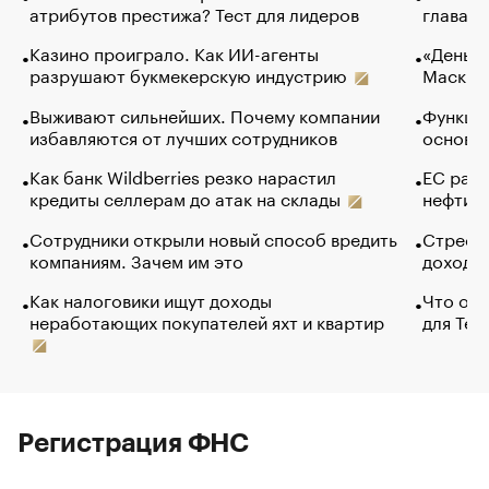
атрибутов престижа? Тест для лидеров
глава к
Казино проиграло. Как ИИ-агенты
«Деньги
разрушают букмекерскую индустрию
Маск в 
Выживают сильнейших. Почему компании
Функции
избавляются от лучших сотрудников
основ э
Как банк Wildberries резко нарастил
ЕС раз
кредиты селлерам до атак на склады
нефти —
Сотрудники открыли новый способ вредить
Стресс 
компаниям. Зачем им это
доходов
Как налоговики ищут доходы
Что обв
неработающих покупателей яхт и квартир
для Tel
Регистрация ФНС