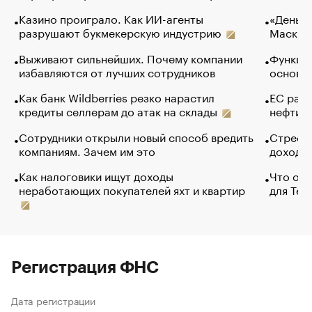
Казино проиграло. Как ИИ-агенты
«Деньги
разрушают букмекерскую индустрию
Маск в 
Выживают сильнейших. Почему компании
Функции
избавляются от лучших сотрудников
основ э
Как банк Wildberries резко нарастил
ЕС раз
кредиты селлерам до атак на склады
нефти —
Сотрудники открыли новый способ вредить
Стресс 
компаниям. Зачем им это
доходов
Как налоговики ищут доходы
Что обв
неработающих покупателей яхт и квартир
для Tel
Регистрация ФНС
Дата регистрации