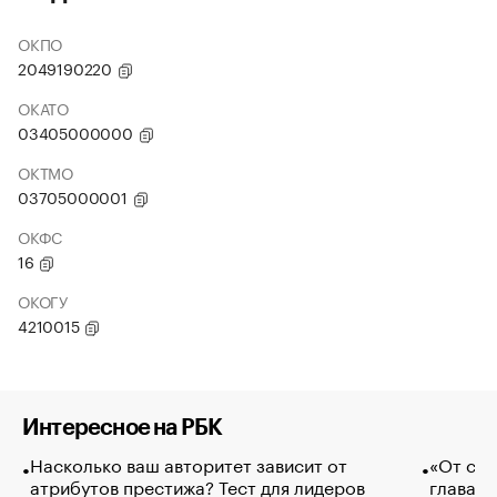
ОКПО
2049190220
ОКАТО
03405000000
ОКТМО
03705000001
ОКФС
16
ОКОГУ
4210015
Интересное на РБК
Насколько ваш авторитет зависит от
«От спо
атрибутов престижа? Тест для лидеров
глава к