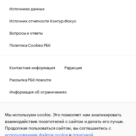
Источники данных
Источник отчетности Контур.Фокус
Вопросы и ответы
Политика Cookies РБК
Контактная информация
Редакция
Рассылка РБК Новости
Информация об ограничениях
Правовая информация
О соблюдении авторских прав
Мы используем cookie. Это позволяет нам анализировать
© АО «РОСБИЗНЕСКОНСАЛТИНГ»,
1995–2026.
Сообщения
и материалы информационного агентства «РБК»
взаимодействие посетителей с сайтом и делать его лучше.
(зарегистрировано Федеральной службой по надзору в сфере
Продолжая пользоваться сайтом, вы соглашаетесь с
связи, информационных технологий и массовых
использованием файлов cookie
и
политикой
коммуникаций (Роскомнадзор) 09.12.2015 за номером ИА