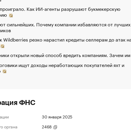
 проиграло. Как ИИ-агенты разрушают букмекерскую
рию
ют сильнейших. Почему компании избавляются от лучших
ников
к Wildberries резко нарастил кредиты селлерам до атак н
ики открыли новый способ вредить компаниям. Зачем им
оговики ищут доходы неработающих покупателей яхт и
р
рация ФНС
ации
30 января 2025
го органа
2468