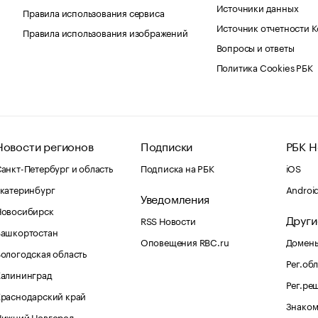
Источники данных
Правила использования сервиса
Источник отчетности 
Правила использования изображений
Вопросы и ответы
Политика Cookies РБК
Новости регионов
Подписки
РБК Н
анкт-Петербург и область
Подписка на РБК
iOS
катеринбург
Androi
Уведомления
Новосибирск
Други
RSS Новости
Башкортостан
Оповещения RBC.ru
Домены
ологодская область
Рег.об
Калининград
Рег.ре
раснодарский край
Знаком
Нижний Новгород