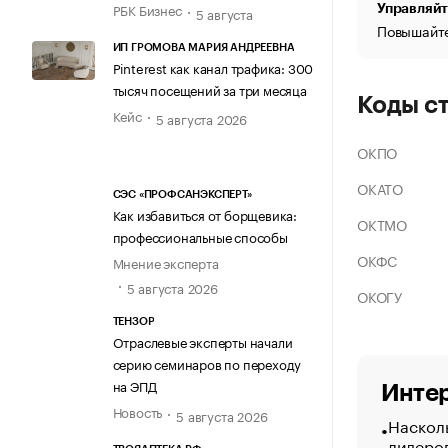
РБК Бизнес
Управляйт
5 августа
Повышайте
ИП ГРОМОВА МАРИЯ АНДРЕЕВНА
Pinterest как канал трафика: 300
тысяч посещений за три месяца
Коды с
Кейс
5 августа 2026
ОКПО
ОКАТО
СЭС «ПРОФСАНЭКСПЕРТ»
Как избавиться от борщевика:
ОКТМО
профессиональные способы
ОКФС
Мнение эксперта
5 августа 2026
ОКОГУ
ТЕНЗОР
Отраслевые эксперты начали
серию семинаров по переходу
на ЭПД
Интер
Новость
5 августа 2026
Насколь
лидеро