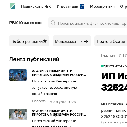
Подписка на РБК
Инвестиции
Мероприятия
Отр
Спорт
Школа управления РБК
РБК Образование
РБ
РБК Компании
Город
Стиль
Крипто
РБК Бизнес-среда
Дискусси
Выбор редакции
Менеджмент и HR
Право и бухгал
Спецпроекты СПб
Конференции СПб
Спецпроекты
Главная
ИП И
Технологии и медиа
Финансы
Рынок наличной валют
Лента публикаций
ДЕЙСТВУЕТ
ОБНО
ФГАОУ ВО РНИМУ ИМ. Н.И.
ИП И
ПИРОГОВА МИНЗДРАВА РОССИИ
(ПИРОГОВСКИЙ УНИВЕРСИТЕТ)
Пироговский Университет
3252
запускает всероссийскую
онлайн-акцию
Новость
5 августа 2026
ИП Исакова В
розничная по
ФГАОУ ВО РНИМУ ИМ. Н.И.
3252468000
ПИРОГОВА МИНЗДРАВА РОССИИ
(ПИРОГОВСКИЙ УНИВЕРСИТЕТ)
Пироговский Университет
Данные получен
подготовил более 200