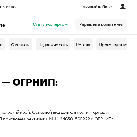
...
БК Вино
Личный кабинет
Стать экспертом
Управлять компанией
кте
азета
жи
Финансы
Недвижимость
Ретейл
Производство
а — ОГРНИП:
ноярский край. Основной вид деятельности: Торговля
ИП присвоены реквизиты ИНН: 246501566222 и ОГРНИП: