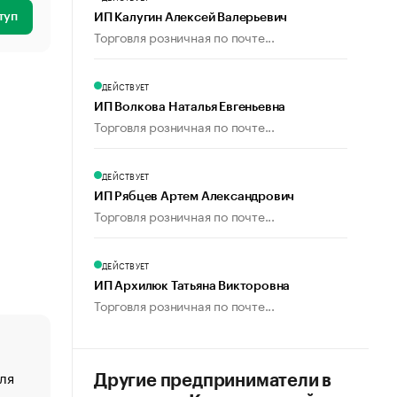
туп
ИП Калугин Алексей Валерьевич
Торговля розничная по почте...
ДЕЙСТВУЕТ
ИП Волкова Наталья Евгеньевна
Торговля розничная по почте...
ДЕЙСТВУЕТ
ИП Рябцев Артем Александрович
Торговля розничная по почте...
ДЕЙСТВУЕТ
ИП Архилюк Татьяна Викторовна
Торговля розничная по почте...
ля
«От спорта тело стареет иначе». Как живет глава ко
Другие предприниматели в
создавшей GTA