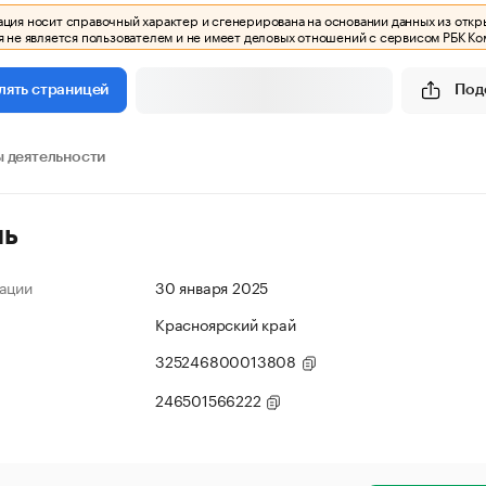
ия носит справочный характер и сгенерирована на основании данных из откр
 не является пользователем и не имеет деловых отношений с сервисом РБК Ко
Под
лять страницей
 деятельности
ль
ации
30 января 2025
Красноярский край
325246800013808
246501566222