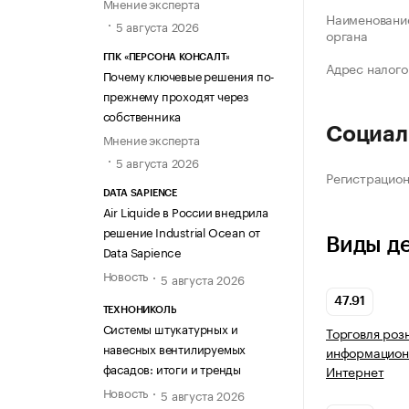
Мнение эксперта
Наименование
5 августа 2026
органа
ГПК «ПЕРСОНА КОНСАЛТ»
Адрес налого
Почему ключевые решения по-
прежнему проходят через
собственника
Социал
Мнение эксперта
5 августа 2026
Регистрацио
DATA SAPIENCE
Air Liquide в России внедрила
решение Industrial Ocean от
Виды д
Data Sapience
Новость
5 августа 2026
47.91
ТЕХНОНИКОЛЬ
Системы штукатурных и
Торговля роз
навесных вентилируемых
информацион
фасадов: итоги и тренды
Интернет
Новость
5 августа 2026