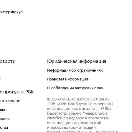
Контур.Фокус
овости
Юридическая информация
Информация об ограничениях
d
Правовая информация
О соблюдении авторских прав
е продукты РБК
© АО «РОСБИЗНЕСКОНСАЛТИНГ»,
 и хостинг
1995–2026.
Сообщения и материалы
информационного агентства «РБК»
лако
(зарегистрировано Федеральной
службой по надзору в сфере связи,
шения
информационных технологий
ства
и массовых коммуникаций
(Роскомнадзор) 09.12.2015 за номером