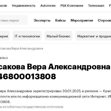
асли
Недвижимость
Autonews
РБК Компании
Телеканал
Р
К Курсы
РБК Life
Тренды
Визионеры
Национальные проекты
Эксперты
Кейсы
Мероприятия
О прое
онный клуб
Исследования
Кредитные рейтинги
Франшизы
Г
терия
IT и технологии
Малый бизнес
Маркетинг и прода
Проверка контрагентов
Политика
Экономика
Бизнес
сакова Вера Александровна
ы
ВЛЕНО
сакова Вера Александровн
46800013808
ера Александровна зарегистрирован 30.01.2025, в регионе — Крас
 почте или по информационно-коммуникационной сети Интернет. 
13808.
ы из публичных государственных источников.