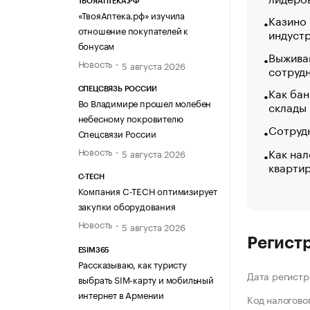
ТВОЯАПТЕКА.РФ
«ТвояАптека.рф» изучила
Казино
отношение покупателей к
индуст
бонусам
Выжива
Новость
5 августа 2026
сотруд
Как бан
СПЕЦСВЯЗЬ РОССИИ
Во Владимире прошел молебен
склады
небесному покровителю
Сотрудн
Спецсвязи России
Как нал
Новость
5 августа 2026
кварти
C-TECH
Компания C-TECH оптимизирует
закупки оборудования
Новость
5 августа 2026
Регист
ESIM365
Рассказываю, как туристу
Дата регистр
выбрать SIM-карту и мобильный
интернет в Армении
Код налогово