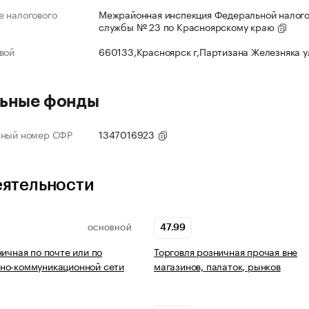
 налогового
Межрайонная инспекция Федеральной налог
службы № 23 по Красноярскому краю
вой
660133,Красноярск г,Партизана Железняка 
ьные фонды
нный номер СФР
1347016923
еятельности
47.99
ОСНОВНОЙ
ничная по почте или по
Торговля розничная прочая вне
но-коммуникационной сети
магазинов, палаток, рынков