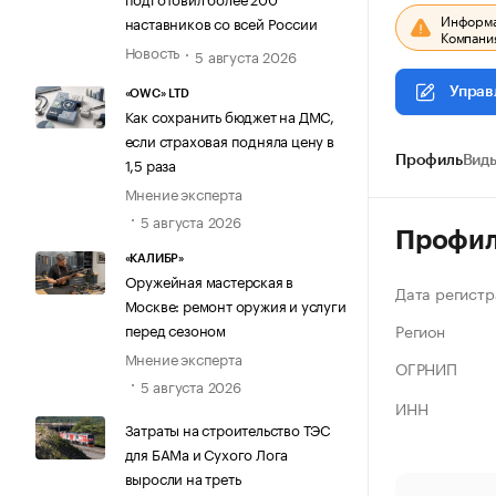
Информац
наставников со всей России
Компания
Новость
5 августа 2026
Управ
«OWC» LTD
Как сохранить бюджет на ДМС,
если страховая подняла цену в
1,5 раза
Профиль
Виды
Мнение эксперта
5 августа 2026
Профи
«КАЛИБР»
Оружейная мастерская в
Дата регистр
Москве: ремонт оружия и услуги
Регион
перед сезоном
Мнение эксперта
ОГРНИП
5 августа 2026
ИНН
Затраты на строительство ТЭС
для БАМа и Сухого Лога
выросли на треть