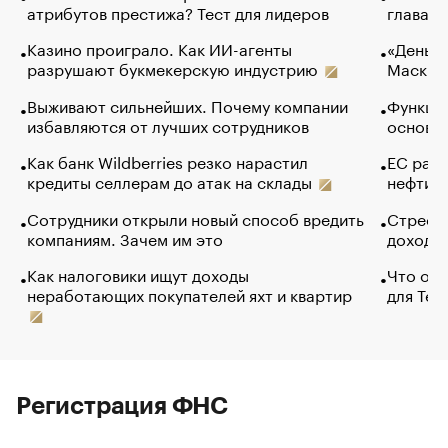
атрибутов престижа? Тест для лидеров
глава к
Казино проиграло. Как ИИ-агенты
«Деньги
разрушают букмекерскую индустрию
Маск в 
Выживают сильнейших. Почему компании
Функции
избавляются от лучших сотрудников
основ э
Как банк Wildberries резко нарастил
ЕС раз
кредиты селлерам до атак на склады
нефти —
Сотрудники открыли новый способ вредить
Стресс 
компаниям. Зачем им это
доходов
Как налоговики ищут доходы
Что обв
неработающих покупателей яхт и квартир
для Tel
Регистрация ФНС