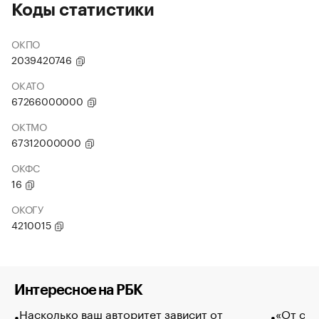
Коды статистики
ОКПО
2039420746
ОКАТО
67266000000
ОКТМО
67312000000
ОКФС
16
ОКОГУ
4210015
Интересное на РБК
Насколько ваш авторитет зависит от
«От спо