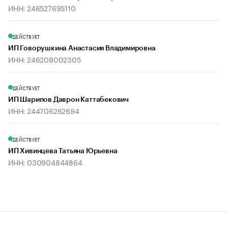
ИНН: 246527695110
ДЕЙСТВУЕТ
ИП Говорушкина Анастасия Владимировна
ИНН: 246208002305
ДЕЙСТВУЕТ
ИП Шарипов Даврон Каттабекович
ИНН: 244706262694
ДЕЙСТВУЕТ
ИП Хивинцева Татьяна Юрьевна
ИНН: 030904844864