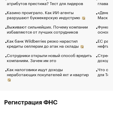
атрибутов престижа? Тест для лидеров
глава к
Казино проиграло. Как ИИ-агенты
«Деньги
разрушают букмекерскую индустрию
Маск в 
Выживают сильнейших. Почему компании
Функции
избавляются от лучших сотрудников
основ э
Как банк Wildberries резко нарастил
ЕС раз
кредиты селлерам до атак на склады
нефти —
Сотрудники открыли новый способ вредить
Стресс 
компаниям. Зачем им это
доходов
Как налоговики ищут доходы
Что обв
неработающих покупателей яхт и квартир
для Tel
Регистрация ФНС