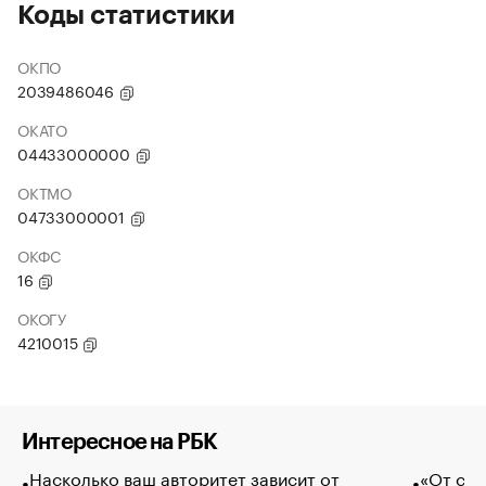
Коды статистики
ОКПО
2039486046
ОКАТО
04433000000
ОКТМО
04733000001
ОКФС
16
ОКОГУ
4210015
Интересное на РБК
Насколько ваш авторитет зависит от
«От спо