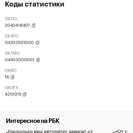
Коды статистики
ОКПО
2040418407
ОКАТО
04203501000
ОКТМО
04503000001
ОКФС
16
ОКОГУ
4210015
Интересное на РБК
Насколько ваш авторитет зависит от
«От спо