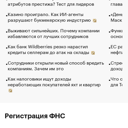
атрибутов престижа? Тест для лидеров
глава к
Казино проиграло. Как ИИ-агенты
«Деньги
разрушают букмекерскую индустрию
Маск в 
Выживают сильнейших. Почему компании
Функции
избавляются от лучших сотрудников
основ э
Как банк Wildberries резко нарастил
ЕС раз
кредиты селлерам до атак на склады
нефти —
Сотрудники открыли новый способ вредить
Стресс 
компаниям. Зачем им это
доходов
Как налоговики ищут доходы
Что обв
неработающих покупателей яхт и квартир
для Tel
Регистрация ФНС