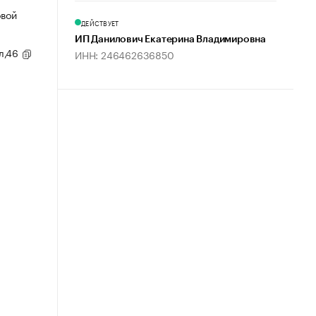
овой
ДЕЙСТВУЕТ
ИП Данилович Екатерина Владимировна
ул,46
ИНН: 246462636850