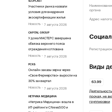
SLOPLAST
Наименование
Участники рынка назвали
органа
условия для внедрения
экосертификации жилья
Адрес налого
Новость
7 августа 2026
CAPITAL GROUP
Социал
У дома МАСТЕРС завершена
обвязка верхнего пояса
Регистрацио
ограждения котлована
Новость
7 августа 2026
РСХБ
Виды д
Онлайн-заказы зерна через
«Свое Фермерство» выросли на
30% за квартал
63.99
Новость
7 августа 2026
Деятельност
прочая, не в
НЕТРИКА МЕДИЦИНА
группировки
«Нетрика Медицина» вошла в
ИТ-рейтинги CNews500 и