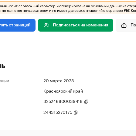
ия носит справочный характер и сгенерирована на основании данных из откр
 не является пользователем и не имеет деловых отношений с сервисом РБК Ко
Подписаться на изменения
По
лять страницей
ль
ации
20 марта 2025
Красноярский край
325246800039418
244315270175