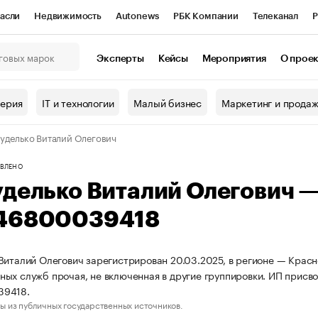
асли
Недвижимость
Autonews
РБК Компании
Телеканал
Р
К Курсы
РБК Life
Тренды
Визионеры
Национальные проекты
Эксперты
Кейсы
Мероприятия
О прое
онный клуб
Исследования
Кредитные рейтинги
Франшизы
Г
терия
IT и технологии
Малый бизнес
Маркетинг и прода
Проверка контрагентов
Политика
Экономика
Бизнес
уделько Виталий Олегович
ы
ВЛЕНО
уделько Виталий Олегович 
46800039418
Виталий Олегович зарегистрирован 20.03.2025, в регионе — Красн
ых служб прочая, не включенная в другие группировки. ИП присв
39418.
ы из публичных государственных источников.