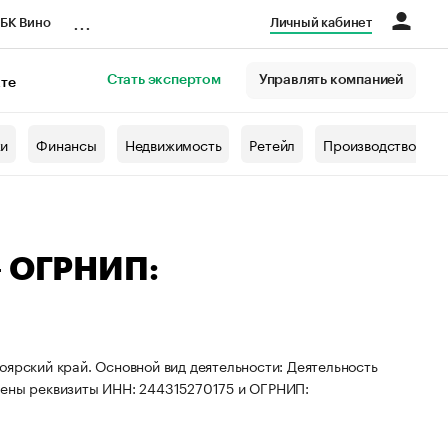
...
БК Вино
Личный кабинет
Стать экспертом
Управлять компанией
кте
азета
жи
Финансы
Недвижимость
Ретейл
Производство
— ОГРНИП:
оярский край. Основной вид деятельности: Деятельность
оены реквизиты ИНН: 244315270175 и ОГРНИП: