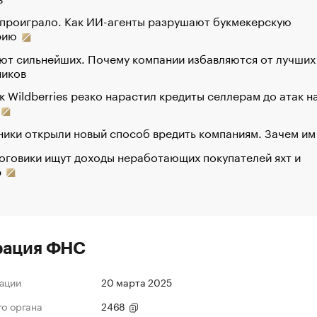
 проиграло. Как ИИ-агенты разрушают букмекерскую
рию
ют сильнейших. Почему компании избавляются от лучших
ников
к Wildberries резко нарастил кредиты селлерам до атак н
ики открыли новый способ вредить компаниям. Зачем им
оговики ищут доходы неработающих покупателей яхт и
р
рация ФНС
ации
20 марта 2025
го органа
2468