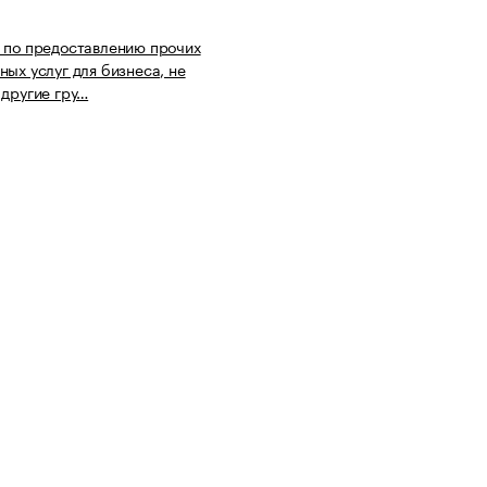
 по предоставлению прочих
ных услуг для бизнеса, не
 другие гру…