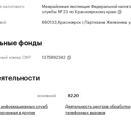
 налогового
Межрайонная инспекция Федеральной налог
службы № 23 по Красноярскому краю
вой
660133,Красноярск г,Партизана Железняка 
ьные фонды
нный номер СФР
1375992342
еятельности
82.20
ОСНОВНОЙ
ь информационных служб
Деятельность центров обработки
ключенная в другие
телефонных вызовов