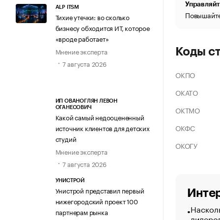
Управляйт
ALP ITSM
Повышайте
Тихие утечки: во сколько
бизнесу обходится ИТ, которое
«вроде работает»
Коды с
Мнение эксперта
7 августа 2026
ОКПО
ОКАТО
ИП ОВАНОГЛЯН ЛЕВОН
ОКТМО
ОГАНЕСОВИЧ
Какой самый недооцененный
ОКФС
источник клиентов для детских
студий
ОКОГУ
Мнение эксперта
7 августа 2026
УНИСТРОЙ
Унистрой представил первый
Интер
нижегородский проект 100
Насколь
партнерам рынка
лидеро