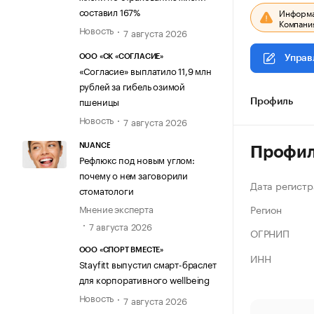
составил 167%
Информац
Компания
Новость
7 августа 2026
ООО «СК «СОГЛАСИЕ»
Управ
«Согласие» выплатило 11,9 млн
рублей за гибель озимой
пшеницы
Профиль
Новость
7 августа 2026
NUANCE
Профи
Рефлюкс под новым углом:
почему о нем заговорили
Дата регистр
стоматологи
Регион
Мнение эксперта
7 августа 2026
ОГРНИП
ООО «СПОРТ ВМЕСТЕ»
ИНН
Stayfitt выпустил смарт-браслет
для корпоративного wellbeing
Новость
7 августа 2026