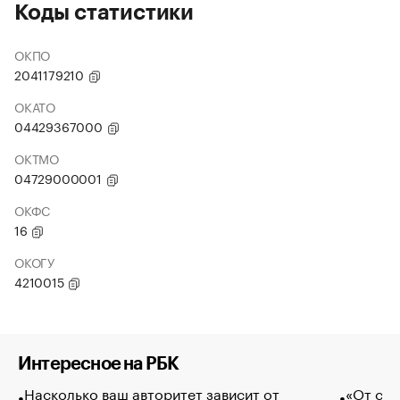
Коды статистики
ОКПО
2041179210
ОКАТО
04429367000
ОКТМО
04729000001
ОКФС
16
ОКОГУ
4210015
Интересное на РБК
Насколько ваш авторитет зависит от
«От спо