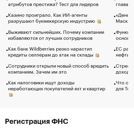
атрибутов престижа? Тест для лидеров
глава к
Казино проиграло. Как ИИ-агенты
«Деньги
разрушают букмекерскую индустрию
Маск в 
Выживают сильнейших. Почему компании
Функции
избавляются от лучших сотрудников
основ э
Как банк Wildberries резко нарастил
ЕС раз
кредиты селлерам до атак на склады
нефти —
Сотрудники открыли новый способ вредить
Стресс 
компаниям. Зачем им это
доходов
Как налоговики ищут доходы
Что обв
неработающих покупателей яхт и квартир
для Tel
Регистрация ФНС