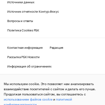
Источники данных
Источник отчетности Контур.Фокус
Вопросы и ответы
Политика Cookies РБК
Контактная информация
Редакция
Рассылка РБК Новости
Информация об ограничениях
Правовая информация
О соблюдении авторских прав
Мы используем cookie. Это позволяет нам анализировать
© АО «РОСБИЗНЕСКОНСАЛТИНГ»,
1995–2026.
Сообщения
и материалы информационного агентства «РБК»
взаимодействие посетителей с сайтом и делать его лучше.
(зарегистрировано Федеральной службой по надзору в сфере
Продолжая пользоваться сайтом, вы соглашаетесь с
связи, информационных технологий и массовых
использованием файлов cookie
и
политикой
коммуникаций (Роскомнадзор) 09.12.2015 за номером ИА
№ФС77-63848) сопровождаются пометкой «РБК». Отдельные
конфиденциальности
.