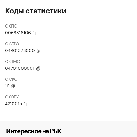
Коды статистики
ОКПО
0066816106
ОКАТО
04401373000
ОКТМО
04701000001
ОКФС
16
ОКОГУ
4210015
Интересное на РБК