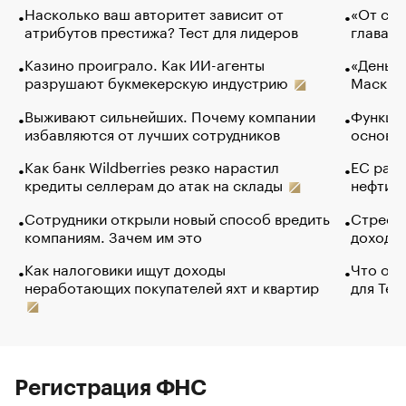
Насколько ваш авторитет зависит от
«От спо
атрибутов престижа? Тест для лидеров
глава к
Казино проиграло. Как ИИ-агенты
«Деньги
разрушают букмекерскую индустрию
Маск в 
Выживают сильнейших. Почему компании
Функции
избавляются от лучших сотрудников
основ э
Как банк Wildberries резко нарастил
ЕС раз
кредиты селлерам до атак на склады
нефти —
Сотрудники открыли новый способ вредить
Стресс 
компаниям. Зачем им это
доходов
Как налоговики ищут доходы
Что обв
неработающих покупателей яхт и квартир
для Tel
Регистрация ФНС