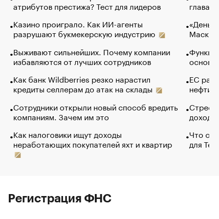
атрибутов престижа? Тест для лидеров
глава к
Казино проиграло. Как ИИ-агенты
«Деньги
разрушают букмекерскую индустрию
Маск в 
Выживают сильнейших. Почему компании
Функции
избавляются от лучших сотрудников
основ э
Как банк Wildberries резко нарастил
ЕС раз
кредиты селлерам до атак на склады
нефти —
Сотрудники открыли новый способ вредить
Стресс 
компаниям. Зачем им это
доходов
Как налоговики ищут доходы
Что обв
неработающих покупателей яхт и квартир
для Tel
Регистрация ФНС