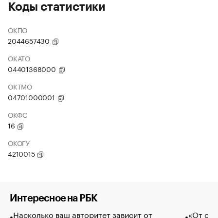
Коды статистики
ОКПО
2044657430
ОКАТО
04401368000
ОКТМО
04701000001
ОКФС
16
ОКОГУ
4210015
Интересное на РБК
Насколько ваш авторитет зависит от
«От спо