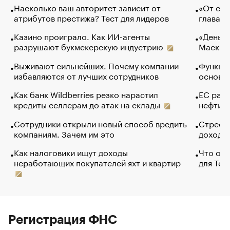
Насколько ваш авторитет зависит от
«От спо
атрибутов престижа? Тест для лидеров
глава к
Казино проиграло. Как ИИ-агенты
«Деньги
разрушают букмекерскую индустрию
Маск в 
Выживают сильнейших. Почему компании
Функции
избавляются от лучших сотрудников
основ э
Как банк Wildberries резко нарастил
ЕС раз
кредиты селлерам до атак на склады
нефти —
Сотрудники открыли новый способ вредить
Стресс 
компаниям. Зачем им это
доходов
Как налоговики ищут доходы
Что обв
неработающих покупателей яхт и квартир
для Tel
Регистрация ФНС