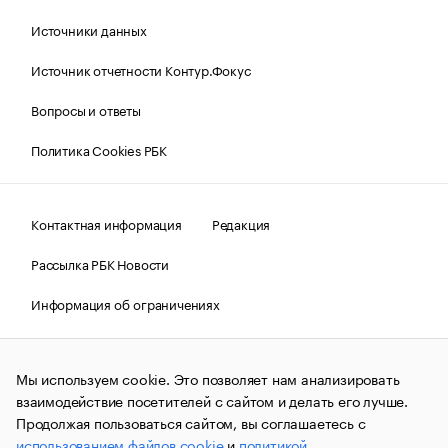
Источники данных
Источник отчетности Контур.Фокус
Вопросы и ответы
Политика Cookies РБК
Контактная информация
Редакция
Рассылка РБК Новости
Информация об ограничениях
Правовая информация
О соблюдении авторских прав
Мы используем cookie. Это позволяет нам анализировать
© АО «РОСБИЗНЕСКОНСАЛТИНГ»,
1995–2026.
Сообщения
и материалы информационного агентства «РБК»
взаимодействие посетителей с сайтом и делать его лучше.
(зарегистрировано Федеральной службой по надзору в сфере
Продолжая пользоваться сайтом, вы соглашаетесь с
связи, информационных технологий и массовых
использованием файлов cookie
и
политикой
коммуникаций (Роскомнадзор) 09.12.2015 за номером ИА