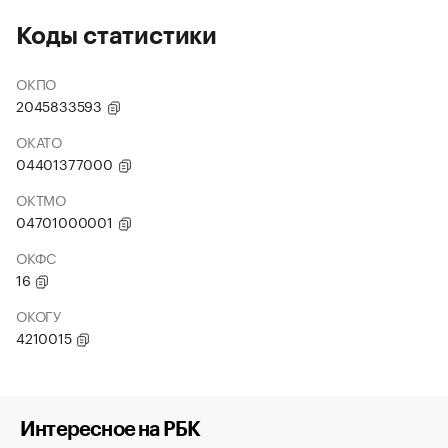
Коды статистики
ОКПО
2045833593
ОКАТО
04401377000
ОКТМО
04701000001
ОКФС
16
ОКОГУ
4210015
Интересное на РБК