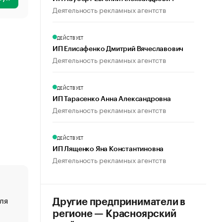
Деятельность рекламных агентств
ДЕЙСТВУЕТ
ИП Елисафенко Дмитрий Вячеславович
Деятельность рекламных агентств
ДЕЙСТВУЕТ
ИП Тарасенко Анна Александровна
Деятельность рекламных агентств
ДЕЙСТВУЕТ
ИП Лященко Яна Константиновна
Деятельность рекламных агентств
ля
«От спорта тело стареет иначе». Как живет глава ко
Другие предприниматели в
создавшей GTA
регионе — Красноярский