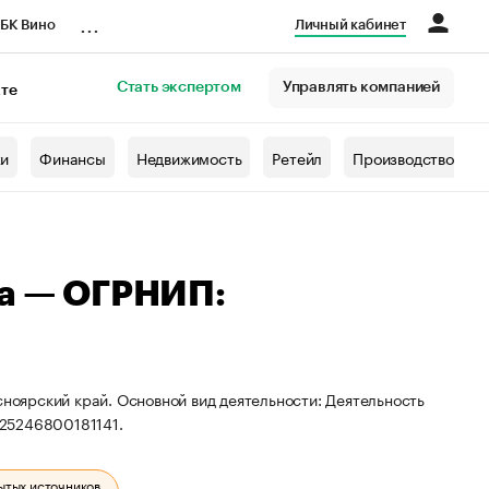
...
БК Вино
Личный кабинет
Стать экспертом
Управлять компанией
кте
азета
жи
Финансы
Недвижимость
Ретейл
Производство
на — ОГРНИП:
сноярский край. Основной вид деятельности: Деятельность
325246800181141.
ытых источников.