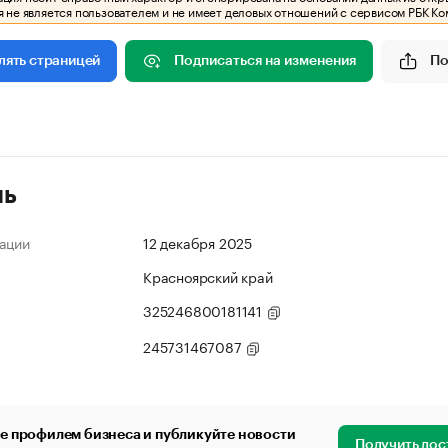
 не является пользователем и не имеет деловых отношений с сервисом РБК Ко
Подписаться на изменения
По
лять страницей
ль
ации
12 декабря 2025
Красноярский край
325246800181141
245731467087
е профилем бизнеса и публикуйте новости
Получить дос