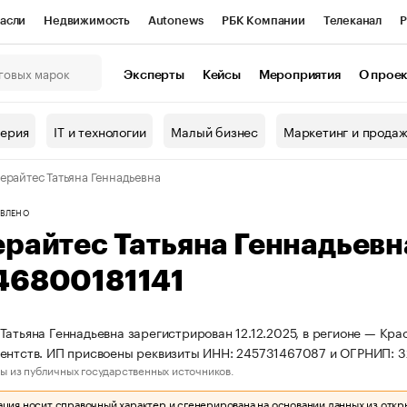
асли
Недвижимость
Autonews
РБК Компании
Телеканал
Р
К Курсы
РБК Life
Тренды
Визионеры
Национальные проекты
Эксперты
Кейсы
Мероприятия
О прое
онный клуб
Исследования
Кредитные рейтинги
Франшизы
Г
терия
IT и технологии
Малый бизнес
Маркетинг и прода
Проверка контрагентов
Политика
Экономика
Бизнес
ерайтес Татьяна Геннадьевна
ы
ВЛЕНО
райтес Татьяна Геннадьев
46800181141
Татьяна Геннадьевна зарегистрирован 12.12.2025, в регионе — Кра
ентств. ИП присвоены реквизиты ИНН: 245731467087 и ОГРНИП: 
ы из публичных государственных источников.
ия носит справочный характер и сгенерирована на основании данных из откр