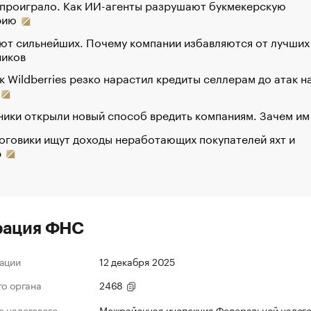
 проиграло. Как ИИ-агенты разрушают букмекерскую
рию
ют сильнейших. Почему компании избавляются от лучших
ников
к Wildberries резко нарастил кредиты селлерам до атак н
ики открыли новый способ вредить компаниям. Зачем им
оговики ищут доходы неработающих покупателей яхт и
р
рация ФНС
ации
12 декабря 2025
го органа
2468
 налогового
Межрайонная инспекция Федеральной налог