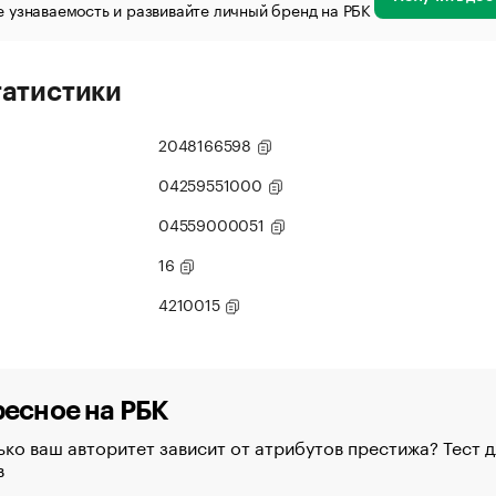
 узнаваемость и развивайте личный бренд на РБК
татистики
2048166598
04259551000
04559000051
16
4210015
есное на РБК
ко ваш авторитет зависит от атрибутов престижа? Тест д
в