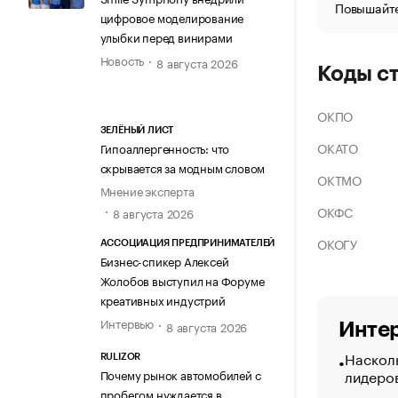
Повышайте
цифровое моделирование
улыбки перед винирами
Новость
8 августа 2026
Коды с
ОКПО
ЗЕЛЁНЫЙ ЛИСТ
ОКАТО
Гипоаллергенность: что
скрывается за модным словом
ОКТМО
Мнение эксперта
ОКФС
8 августа 2026
ОКОГУ
АССОЦИАЦИЯ ПРЕДПРИНИМАТЕЛЕЙ
Бизнес-спикер Алексей
Жолобов выступил на Форуме
креативных индустрий
Интервью
8 августа 2026
Интер
Насколь
RULIZOR
лидеро
Почему рынок автомобилей с
пробегом нуждается в