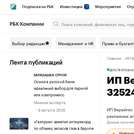
Подписка на РБК
Инвестиции
Мероприятия
Отр
Спорт
Школа управления РБК
РБК Образование
РБ
РБК Компании
Город
Стиль
Крипто
РБК Бизнес-среда
Дискусси
Выбор редакции
Менеджмент и HR
Право и бухгал
Спецпроекты СПб
Конференции СПб
Спецпроекты
Главная
ИП В
Технологии и медиа
Финансы
Рынок наличной валют
Лента публикаций
ДЕЙСТВУЕТ
ОБНО
БАРАБАШКА-СТРОЙ
ИП Ве
Осина в русской бане:
идеальный выбор для парной
3252
или компромисс
Мнение эксперта
ИП Верайтес 
9 августа 2026
рекламных аг
«Газпром» заметил антирекорд
Данные получен
по объему запасов газа в Европе
Информац