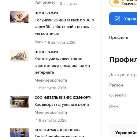
РБК Бизнес
8 августа
Компания
НЕФТЕТРАФИК
Получили 26 468 заявок по 38 р
Управ
через ВК: кейс онлайн-школы в
мягкой нише
Профиль
Кейс
8 августа 2026
НЕФТЕТРАФИК
Как получить клиентов на
Профи
спецтехнику: находим лиды в
интернете
Дата регистр
Мнение эксперта
Регион
8 августа 2026
ОГРНИП
ООО «МЕБЕЛЬ БИЗНЕС КОМФОРТ»
Как выбрать стулья для кухни
ИНН
Мнение эксперта
8 августа 2026
ООО ФИРМА «НОВОСТОМ»
Управляйт
Smile Symphony внедрили