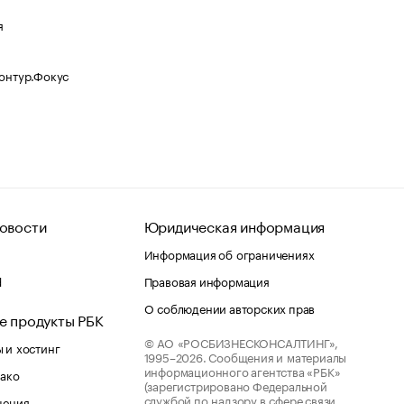
я
Контур.Фокус
овости
Юридическая информация
Информация об ограничениях
d
Правовая информация
О соблюдении авторских прав
е продукты РБК
© АО «РОСБИЗНЕСКОНСАЛТИНГ»,
 и хостинг
1995–2026.
Сообщения и материалы
информационного агентства «РБК»
лако
(зарегистрировано Федеральной
службой по надзору в сфере связи,
шения