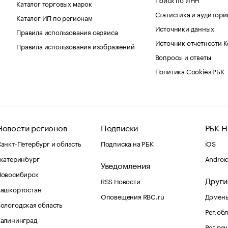
Каталог торговых марок
Статистика и аудитори
Каталог ИП по регионам
Источники данных
Правила использования сервиса
Источник отчетности 
Правила использования изображений
Вопросы и ответы
Политика Cookies РБК
Новости регионов
Подписки
РБК Н
анкт-Петербург и область
Подписка на РБК
iOS
катеринбург
Androi
Уведомления
Новосибирск
Други
RSS Новости
Башкортостан
Оповещения RBC.ru
Домены
ологодская область
Рег.об
Калининград
Рег.ре