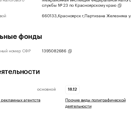
службы № 23 по Красноярскому краю
вой
660133,Красноярск г,Партизана Железняка 
ьные фонды
нный номер СФР
1395082686
еятельности
18.12
ОСНОВНОЙ
 рекламных агентств
Прочие виды полиграфической
деятельности