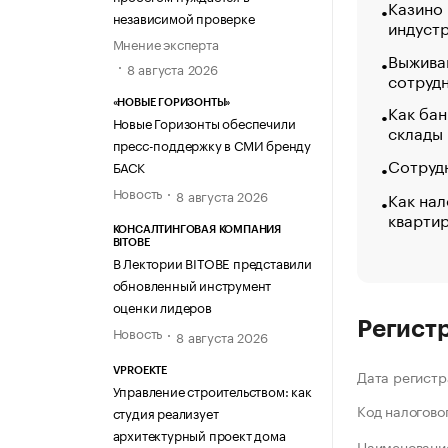
Казино
независимой проверке
индуст
Мнение эксперта
Выжива
8 августа 2026
сотруд
«НОВЫЕ ГОРИЗОНТЫ»
Как бан
Новые Горизонты обеспечили
склады
пресс-поддержку в СМИ бренду
Сотрудн
БАСК
Новость
8 августа 2026
Как нал
кварти
КОНСАЛТИНГОВАЯ КОМПАНИЯ
BITOBE
В Лектории BITOBE представили
обновленный инструмент
оценки лидеров
Регист
Новость
8 августа 2026
VPROEKTE
Дата регистр
Управление строительством: как
Код налогово
студия реализует
архитектурный проект дома
Наименование