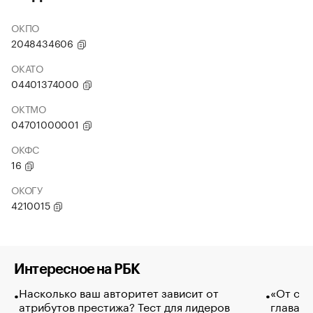
ОКПО
2048434606
ОКАТО
04401374000
ОКТМО
04701000001
ОКФС
16
ОКОГУ
4210015
Интересное на РБК
Насколько ваш авторитет зависит от
«От спо
атрибутов престижа? Тест для лидеров
глава к