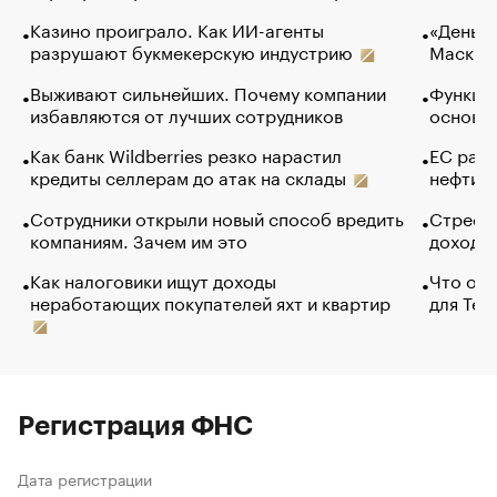
Казино проиграло. Как ИИ-агенты
«Деньги
разрушают букмекерскую индустрию
Маск в 
Выживают сильнейших. Почему компании
Функции
избавляются от лучших сотрудников
основ э
Как банк Wildberries резко нарастил
ЕС раз
кредиты селлерам до атак на склады
нефти —
Сотрудники открыли новый способ вредить
Стресс 
компаниям. Зачем им это
доходов
Как налоговики ищут доходы
Что обв
неработающих покупателей яхт и квартир
для Tel
Регистрация ФНС
Дата регистрации