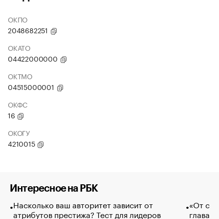
ОКПО
2048682251
ОКАТО
04422000000
ОКТМО
04515000001
ОКФС
16
ОКОГУ
4210015
Интересное на РБК
Насколько ваш авторитет зависит от
«От спо
атрибутов престижа? Тест для лидеров
глава к