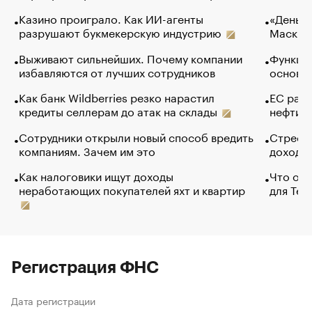
Казино проиграло. Как ИИ-агенты
«Деньги
разрушают букмекерскую индустрию
Маск в 
Выживают сильнейших. Почему компании
Функции
избавляются от лучших сотрудников
основ э
Как банк Wildberries резко нарастил
ЕС раз
кредиты селлерам до атак на склады
нефти —
Сотрудники открыли новый способ вредить
Стресс 
компаниям. Зачем им это
доходов
Как налоговики ищут доходы
Что обв
неработающих покупателей яхт и квартир
для Tel
Регистрация ФНС
Дата регистрации