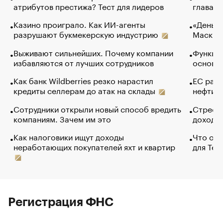
атрибутов престижа? Тест для лидеров
глава к
Казино проиграло. Как ИИ-агенты
«Деньги
разрушают букмекерскую индустрию
Маск в 
Выживают сильнейших. Почему компании
Функции
избавляются от лучших сотрудников
основ э
Как банк Wildberries резко нарастил
ЕС раз
кредиты селлерам до атак на склады
нефти —
Сотрудники открыли новый способ вредить
Стресс 
компаниям. Зачем им это
доходов
Как налоговики ищут доходы
Что обв
неработающих покупателей яхт и квартир
для Tel
Регистрация ФНС