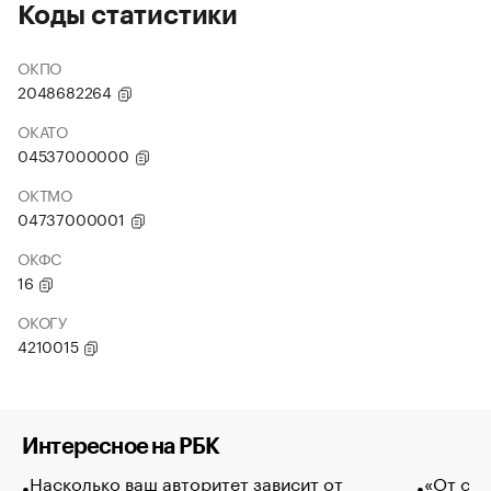
Коды статистики
ОКПО
2048682264
ОКАТО
04537000000
ОКТМО
04737000001
ОКФС
16
ОКОГУ
4210015
Интересное на РБК
Насколько ваш авторитет зависит от
«От спо