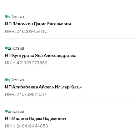
ДЕЙСТВУЕТ
ИП Лёвочкин Данил Евгеньевич
ИНН: 246209454110
ДЕЙСТВУЕТ
ИП Кунгурова Яна Александровна
ИНН: 421307079856
ДЕЙСТВУЕТ
ИП Алибабаева Айсель Ильгар Кызы
ИНН: 245759812537
ДЕЙСТВУЕТ
ИП Иванов Вадим Вадимович
ИНН: 246418444853