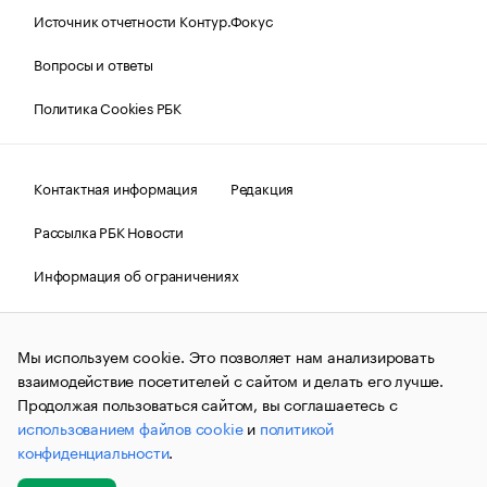
Источник отчетности Контур.Фокус
Вопросы и ответы
Политика Cookies РБК
Контактная информация
Редакция
Рассылка РБК Новости
Информация об ограничениях
Правовая информация
О соблюдении авторских прав
Мы используем cookie. Это позволяет нам анализировать
© АО «РОСБИЗНЕСКОНСАЛТИНГ»,
1995–2026.
Сообщения
и материалы информационного агентства «РБК»
взаимодействие посетителей с сайтом и делать его лучше.
(зарегистрировано Федеральной службой по надзору в сфере
Продолжая пользоваться сайтом, вы соглашаетесь с
связи, информационных технологий и массовых
использованием файлов cookie
и
политикой
коммуникаций (Роскомнадзор) 09.12.2015 за номером ИА
№ФС77-63848) сопровождаются пометкой «РБК». Отдельные
конфиденциальности
.
публикации могут содержать информацию,
не предназначенную для пользователей