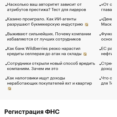
Насколько ваш авторитет зависит от
«От спо
атрибутов престижа? Тест для лидеров
глава к
Казино проиграло. Как ИИ-агенты
«Деньги
разрушают букмекерскую индустрию
Маск в 
Выживают сильнейших. Почему компании
Функции
избавляются от лучших сотрудников
основ э
Как банк Wildberries резко нарастил
ЕС раз
кредиты селлерам до атак на склады
нефти —
Сотрудники открыли новый способ вредить
Стресс 
компаниям. Зачем им это
доходов
Как налоговики ищут доходы
Что обв
неработающих покупателей яхт и квартир
для Tel
Регистрация ФНС