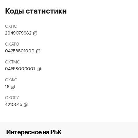
Коды статистики
ОКПО
2049079982
ОКАТО
04258501000
ОКТМО
04558000001
ОКФС
16
ОКОГУ
4210015
Интересное на РБК