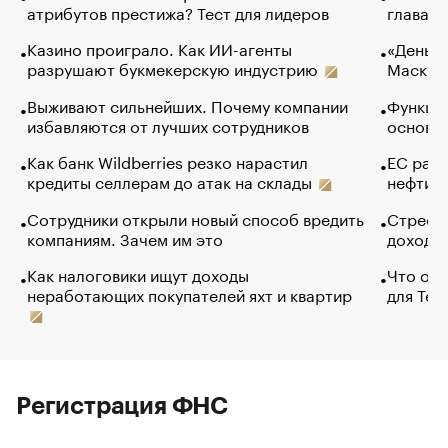
атрибутов престижа? Тест для лидеров
глава к
Казино проиграло. Как ИИ-агенты
«Деньги
разрушают букмекерскую индустрию
Маск в 
Выживают сильнейших. Почему компании
Функции
избавляются от лучших сотрудников
основ э
Как банк Wildberries резко нарастил
ЕС раз
кредиты селлерам до атак на склады
нефти —
Сотрудники открыли новый способ вредить
Стресс 
компаниям. Зачем им это
доходов
Как налоговики ищут доходы
Что обв
неработающих покупателей яхт и квартир
для Tel
Регистрация ФНС