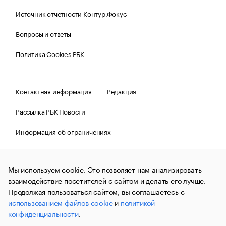
Источник отчетности Контур.Фокус
Вопросы и ответы
Политика Cookies РБК
Контактная информация
Редакция
Рассылка РБК Новости
Информация об ограничениях
Правовая информация
О соблюдении авторских прав
Мы используем cookie. Это позволяет нам анализировать
© АО «РОСБИЗНЕСКОНСАЛТИНГ»,
1995–2026.
Сообщения
и материалы информационного агентства «РБК»
взаимодействие посетителей с сайтом и делать его лучше.
(зарегистрировано Федеральной службой по надзору в сфере
Продолжая пользоваться сайтом, вы соглашаетесь с
связи, информационных технологий и массовых
использованием файлов cookie
и
политикой
коммуникаций (Роскомнадзор) 09.12.2015 за номером ИА
№ФС77-63848) сопровождаются пометкой «РБК». Отдельные
конфиденциальности
.
публикации могут содержать информацию,