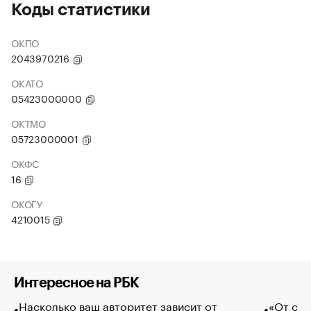
Коды статистики
ОКПО
2043970216
ОКАТО
05423000000
ОКТМО
05723000001
ОКФС
16
ОКОГУ
4210015
Интересное на РБК
Насколько ваш авторитет зависит от
«От спо