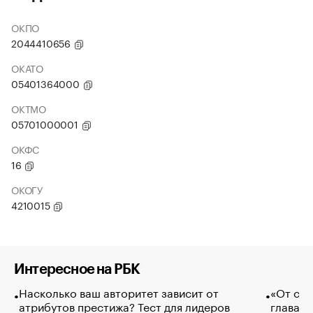
ОКПО
2044410656
ОКАТО
05401364000
ОКТМО
05701000001
ОКФС
16
ОКОГУ
4210015
Интересное на РБК
Насколько ваш авторитет зависит от
«От спо
атрибутов престижа? Тест для лидеров
глава к