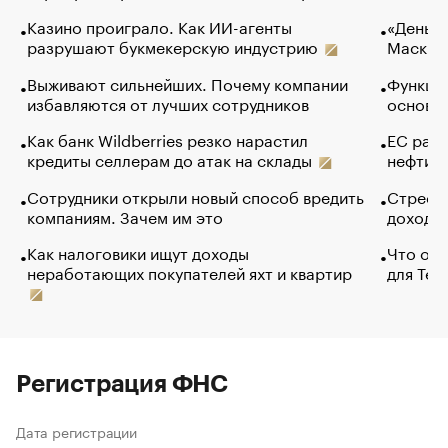
Казино проиграло. Как ИИ-агенты
«Деньги
разрушают букмекерскую индустрию
Маск в 
Выживают сильнейших. Почему компании
Функции
избавляются от лучших сотрудников
основ э
Как банк Wildberries резко нарастил
ЕС раз
кредиты селлерам до атак на склады
нефти —
Сотрудники открыли новый способ вредить
Стресс 
компаниям. Зачем им это
доходов
Как налоговики ищут доходы
Что обв
неработающих покупателей яхт и квартир
для Tel
Регистрация ФНС
Дата регистрации