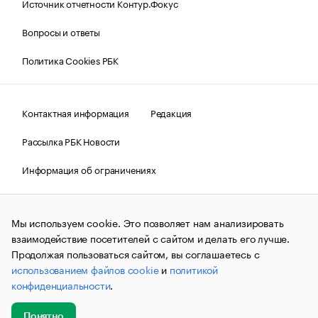
Источник отчетности Контур.Фокус
Вопросы и ответы
Политика Cookies РБК
Контактная информация
Редакция
Рассылка РБК Новости
Информация об ограничениях
Правовая информация
О соблюдении авторских прав
Мы используем cookie. Это позволяет нам анализировать
© АО «РОСБИЗНЕСКОНСАЛТИНГ»,
1995–2026.
Сообщения
и материалы информационного агентства «РБК»
взаимодействие посетителей с сайтом и делать его лучше.
(зарегистрировано Федеральной службой по надзору в сфере
Продолжая пользоваться сайтом, вы соглашаетесь с
связи, информационных технологий и массовых
использованием файлов cookie
и
политикой
коммуникаций (Роскомнадзор) 09.12.2015 за номером ИА
№ФС77-63848) сопровождаются пометкой «РБК». Отдельные
конфиденциальности
.
публикации могут содержать информацию,
не предназначенную для пользователей
до 18 лет.
companycardsfeedback@rbc.ru
Понятно