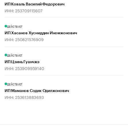
ИП Коваль Василий Федорович
ИНН: 253709115607
ДЕЙСТВУЕТ
ИП Хасанов Хусниддин Иномжонович
ИНН: 250821576909
ДЕЙСТВУЕТ
ИП Цзинь Гуанчжэ
ИНН: 253909959140
ДЕЙСТВУЕТ
ИП Маманов Содик Одилжонович
ИНН: 253613883693