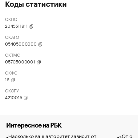
Коды статистики
ОКПО
2045511911
ОКАТО
05405000000
ОКТМО
05705000001
ОКФС
16
ОКОГУ
4210015
Интересное на РБК
Насколько ваш авторитет зависит от
«От спо