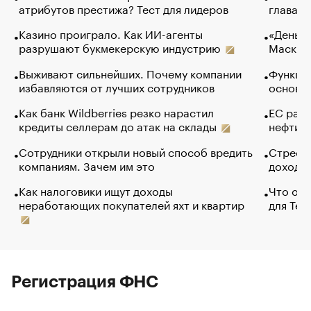
атрибутов престижа? Тест для лидеров
глава к
Казино проиграло. Как ИИ-агенты
«Деньги
разрушают букмекерскую индустрию
Маск в 
Выживают сильнейших. Почему компании
Функции
избавляются от лучших сотрудников
основ э
Как банк Wildberries резко нарастил
ЕС раз
кредиты селлерам до атак на склады
нефти —
Сотрудники открыли новый способ вредить
Стресс 
компаниям. Зачем им это
доходов
Как налоговики ищут доходы
Что обв
неработающих покупателей яхт и квартир
для Tel
Регистрация ФНС